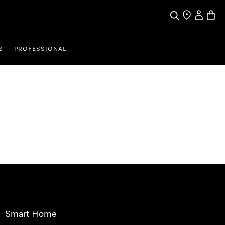
Pretraga
Traženje trgo
Korisnički
Košari
S
PROFESSIONAL
Smart Home