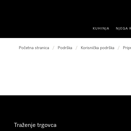
oči na sadržaj
KUHINJA
NJEGA 
Početna stranica
/
Podrška
/
Korisnička podrška
/
Prip
Traženje trgovca