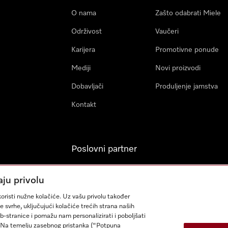
O nama
Zašto odabrati Miele
Održivost
Vaučeri
Karijera
Promotivne ponude
Mediji
Novi proizvodi
Dobavljači
Produljenje jamstva
Kontakt
Poslovni partner
Miele Professional
aju privolu
Arhitekti & Izvođači
oristi nužne kolačiće. Uz vašu privolu također
građevinskih radova
e svrhe, uključujući kolačiće trećih strana naših
eb-stranice i pomažu nam personalizirati i poboljšati
sa. Na temelju zasebnog pristanka ("Potpuna