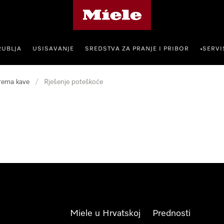
Miele početna stranica
RUBLJA
USISAVANJE
SREDSTVA ZA PRANJE I PRIBOR
SERVI
•
rema kave
/
Rješenje poteškoće
Miele u Hrvatskoj
Prednosti