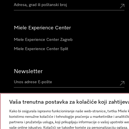
Miele Experience Center
Miele Experience Center Zagreb
Miele Experience Center Split
Newsletter
Vaša trenutna postavka za kolačiće koji zahtijev
Kako bi osigurala ispravno funkcioniranje naše web-stranice, tvrtka Miele k
koristimo nenužne kolačiće i tehnologije praćenja u marketinške i analitičk
partnera i pružatelja usluga, koji prikupljaju informacije o vašoj upotrebi w
vaše online iskustvo. Kolačići se također koriste za personalizaciju ogla