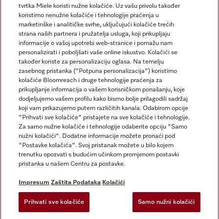
tvrtka Miele koristi nužne kolačiće. Uz vašu privolu također
koristimo nenužne kolačiće i tehnologije praćenja u
marketinške i analitičke svrhe, uključujući kolačiće trećih
strana naših partnera i pružatelja usluga, koji prikupljaju
informacije o vašoj upotrebi web-stranice i pomažu nam
personalizirati i poboljšati vaše online iskustvo. Kolačići se
Miele na Instagramu
Miele na Facebooku
također koriste za personalizaciju oglasa. Na temelju
zasebnog pristanka ("Potpuna personalizacija") koristimo
kolačiće Bloomreach i druge tehnologije praćenja za
prikupljanje informacija o vašem korisničkom ponašanju, koje
dodjeljujemo vašem profilu kako bismo bolje prilagodili sadržaj
koji vam prikazujemo putem različitih kanala. Odabirom opcije
Impresum
"Prihvati sve kolačiće" pristajete na sve kolačiće i tehnologije.
Za samo nužne kolačiće i tehnologije odaberite opciju "Samo
Opći uvjeti
nužni kolačići". Dodatne informacije možete pronaći pod
Zaštita podataka
"Postavke kolačića". Svoj pristanak možete u bilo kojem
trenutku opozvati s budućim učinkom promjenom postavki
Uvjeti Korištenja
pristanka u našem Centru za postavke.
Izjava o pristupačnosti
Zakon o digitalnim uslugama
Impresum
Zaštita Podataka
Kolačići
Obrazac za odustanak
Prihvati sve kolačiće
Samo nužni kolačići
Postavke kolačića