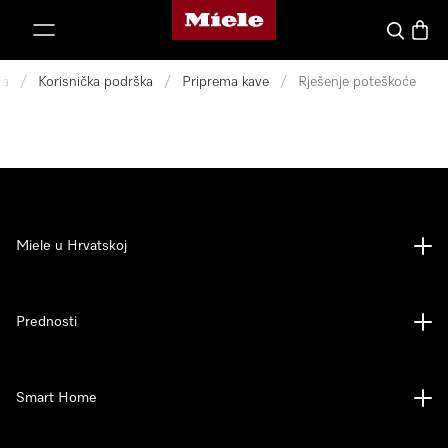
Miele početna stranica
oči na sadržaj
Pretraga
Košari
ka
/
Korisnička podrška
/
Priprema kave
/
Rješenje poteškoće
Miele u Hrvatskoj
Prednosti
Smart Home