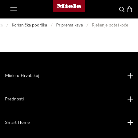
Miele početna stranica
oči na sadržaj
Pretraga
Košari
ka
/
Korisnička podrška
/
Priprema kave
/
Rješenje poteškoće
Miele u Hrvatskoj
Prednosti
Smart Home