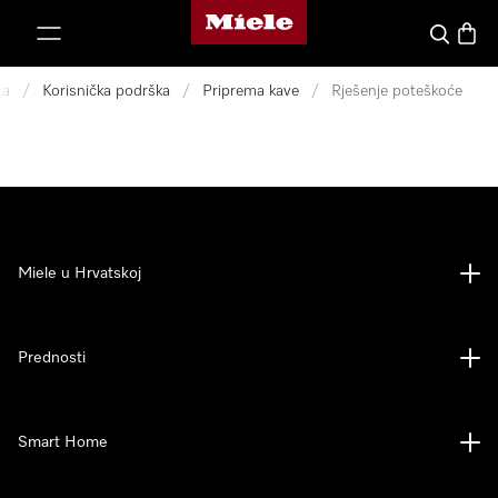
Miele početna stranica
oči na sadržaj
Pretraga
Košari
ka
/
Korisnička podrška
/
Priprema kave
/
Rješenje poteškoće
Miele u Hrvatskoj
Prednosti
Smart Home