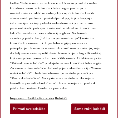
tvrtka Miele koristi nužne kolačiće. Uz vašu privolu također
koristimo nenužne kolačiće i tehnologije praćenja u
marketinške i analitičke svrhe, uključujući kolačiće trećih
strana naših partnera i pružatelja usluga, koji prikupljaju
informacije o vašoj upotrebi web-stranice i pomažu nam
personalizirati i poboljšati vaše online iskustvo. Kolačići se
Miele na Instagramu
Miele na Facebooku
također koriste za personalizaciju oglasa. Na temelju
zasebnog pristanka ("Potpuna personalizacija") koristimo
kolačiće Bloomreach i druge tehnologije praćenja za
prikupljanje informacija o vašem korisničkom ponašanju, koje
dodjeljujemo vašem profilu kako bismo bolje prilagodili sadržaj
koji vam prikazujemo putem različitih kanala. Odabirom opcije
Impresum
"Prihvati sve kolačiće" pristajete na sve kolačiće i tehnologije.
Za samo nužne kolačiće i tehnologije odaberite opciju "Samo
Opći uvjeti
nužni kolačići". Dodatne informacije možete pronaći pod
Zaštita podataka
"Postavke kolačića". Svoj pristanak možete u bilo kojem
trenutku opozvati s budućim učinkom promjenom postavki
Uvjeti Korištenja
pristanka u našem Centru za postavke.
Izjava o pristupačnosti
Zakon o digitalnim uslugama
Impresum
Zaštita Podataka
Kolačići
Obrazac za odustanak
Prihvati sve kolačiće
Samo nužni kolačići
Postavke kolačića