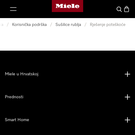
Miele početna stranica
oči na sadržaj
Pretraga
Košari
ka
/
Korisnička podrška
/
Sušilice rublja
/
Rješenje poteškoće
Miele u Hrvatskoj
Prednosti
Smart Home