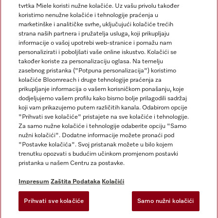
tvrtka Miele koristi nužne kolačiće. Uz vašu privolu također
koristimo nenužne kolačiće i tehnologije praćenja u
marketinške i analitičke svrhe, uključujući kolačiće trećih
strana naših partnera i pružatelja usluga, koji prikupljaju
informacije o vašoj upotrebi web-stranice i pomažu nam
personalizirati i poboljšati vaše online iskustvo. Kolačići se
Miele na Instagramu
Miele na Facebooku
također koriste za personalizaciju oglasa. Na temelju
zasebnog pristanka ("Potpuna personalizacija") koristimo
kolačiće Bloomreach i druge tehnologije praćenja za
prikupljanje informacija o vašem korisničkom ponašanju, koje
dodjeljujemo vašem profilu kako bismo bolje prilagodili sadržaj
koji vam prikazujemo putem različitih kanala. Odabirom opcije
Impresum
"Prihvati sve kolačiće" pristajete na sve kolačiće i tehnologije.
Za samo nužne kolačiće i tehnologije odaberite opciju "Samo
Opći uvjeti
nužni kolačići". Dodatne informacije možete pronaći pod
Zaštita podataka
"Postavke kolačića". Svoj pristanak možete u bilo kojem
trenutku opozvati s budućim učinkom promjenom postavki
Uvjeti Korištenja
pristanka u našem Centru za postavke.
Izjava o pristupačnosti
Zakon o digitalnim uslugama
Impresum
Zaštita Podataka
Kolačići
Obrazac za odustanak
Prihvati sve kolačiće
Samo nužni kolačići
Postavke kolačića