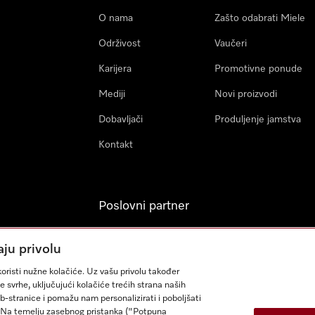
O nama
Zašto odabrati Miele
Održivost
Vaučeri
Karijera
Promotivne ponude
Mediji
Novi proizvodi
Dobavljači
Produljenje jamstva
Kontakt
Poslovni partner
Miele Professional
aju privolu
Arhitekti & Izvođači
oristi nužne kolačiće. Uz vašu privolu također
građevinskih radova
e svrhe, uključujući kolačiće trećih strana naših
eb-stranice i pomažu nam personalizirati i poboljšati
sa. Na temelju zasebnog pristanka ("Potpuna