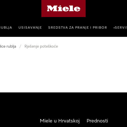
Miele početna stranica
RUBLJA
USISAVANJE
SREDSTVA ZA PRANJE I PRIBOR
SERVI
•
lice rublja
/
Rješenje poteškoće
Miele u Hrvatskoj
Prednosti