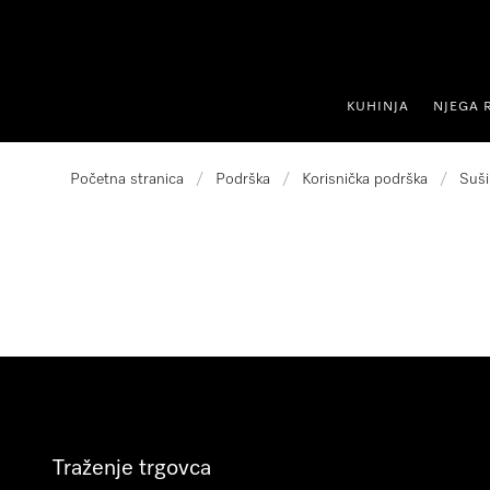
oči na sadržaj
KUHINJA
NJEGA 
Početna stranica
/
Podrška
/
Korisnička podrška
/
Suši
Traženje trgovca