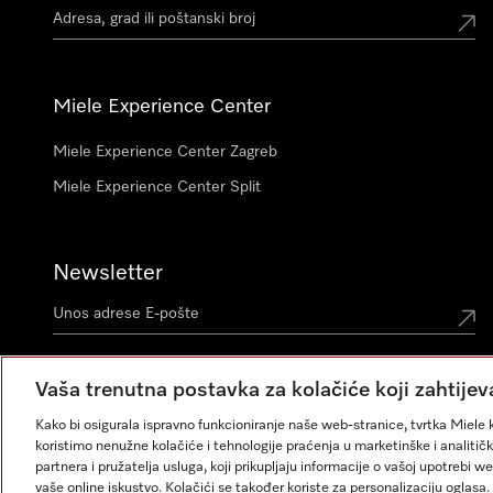
Miele Experience Center
Miele Experience Center Zagreb
Miele Experience Center Split
Newsletter
Vaša trenutna postavka za kolačiće koji zahtijev
Kako bi osigurala ispravno funkcioniranje naše web-stranice, tvrtka Miele k
koristimo nenužne kolačiće i tehnologije praćenja u marketinške i analitičk
partnera i pružatelja usluga, koji prikupljaju informacije o vašoj upotrebi w
vaše online iskustvo. Kolačići se također koriste za personalizaciju ogla