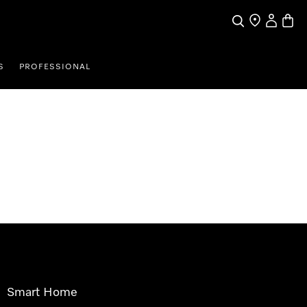
Pretraga
Traženje trgo
Korisnički
Košari
S
PROFESSIONAL
Smart Home