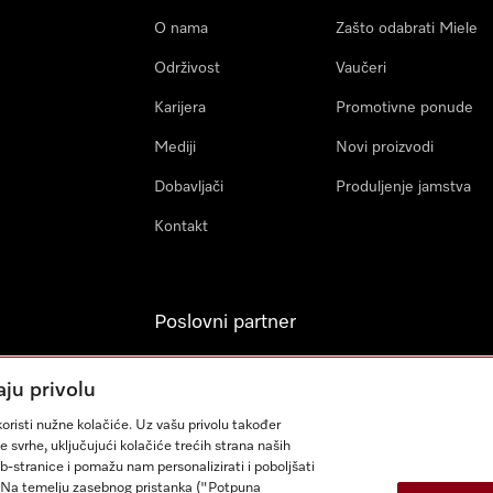
O nama
Zašto odabrati Miele
Održivost
Vaučeri
Karijera
Promotivne ponude
Mediji
Novi proizvodi
Dobavljači
Produljenje jamstva
Kontakt
Poslovni partner
Miele Professional
aju privolu
Arhitekti & Izvođači
oristi nužne kolačiće. Uz vašu privolu također
građevinskih radova
e svrhe, uključujući kolačiće trećih strana naših
eb-stranice i pomažu nam personalizirati i poboljšati
sa. Na temelju zasebnog pristanka ("Potpuna