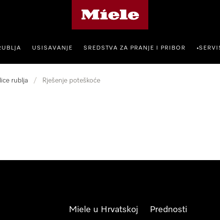
Miele početna stranica
RUBLJA
USISAVANJE
SREDSTVA ZA PRANJE I PRIBOR
SERVI
•
lice rublja
/
Rješenje poteškoće
Miele u Hrvatskoj
Prednosti