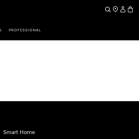
Pretraga
Traženje trgo
Korisnički
Košari
S
PROFESSIONAL
Smart Home