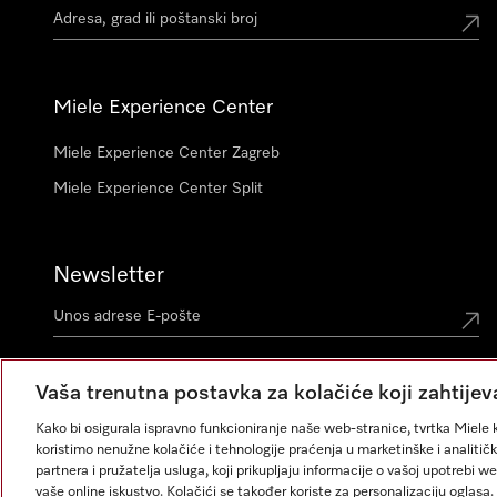
Miele Experience Center
Miele Experience Center Zagreb
Miele Experience Center Split
Newsletter
Vaša trenutna postavka za kolačiće koji zahtijev
Kako bi osigurala ispravno funkcioniranje naše web-stranice, tvrtka Miele k
koristimo nenužne kolačiće i tehnologije praćenja u marketinške i analitičk
partnera i pružatelja usluga, koji prikupljaju informacije o vašoj upotrebi w
vaše online iskustvo. Kolačići se također koriste za personalizaciju ogla