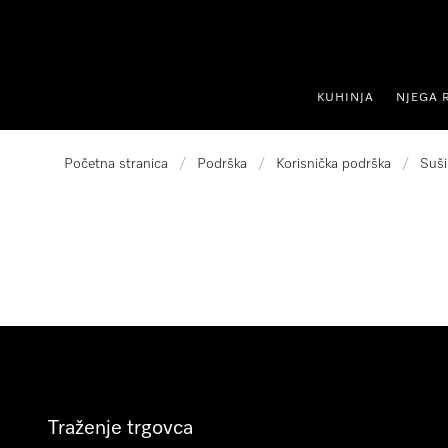
oči na sadržaj
KUHINJA
NJEGA 
Početna stranica
/
Podrška
/
Korisnička podrška
/
Suši
Traženje trgovca