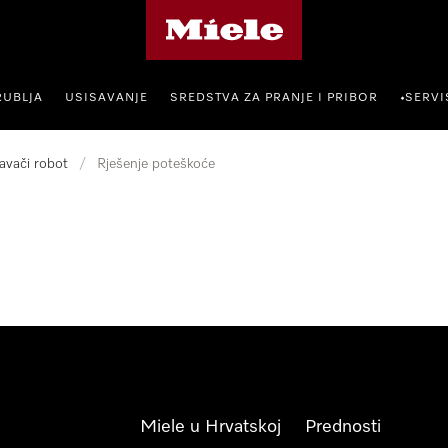
Miele početna stranica
RUBLJA
USISAVANJE
SREDSTVA ZA PRANJE I PRIBOR
SERVI
•
avači robot
/
Rješenje poteškoće
Miele u Hrvatskoj
Prednosti