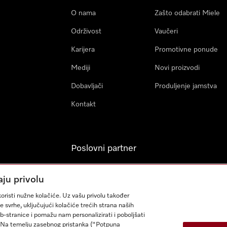
O nama
Zašto odabrati Miele
Održivost
Vaučeri
Karijera
Promotivne ponude
Mediji
Novi proizvodi
Dobavljači
Produljenje jamstva
Kontakt
Poslovni partner
Miele Professional
aju privolu
Arhitekti & Izvođači
oristi nužne kolačiće. Uz vašu privolu također
građevinskih radova
e svrhe, uključujući kolačiće trećih strana naših
eb-stranice i pomažu nam personalizirati i poboljšati
sa. Na temelju zasebnog pristanka ("Potpuna