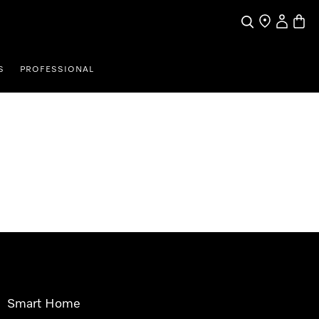
Pretraga
Traženje trgo
Korisnički
Košari
S
PROFESSIONAL
Smart Home