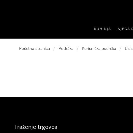
oči na sadržaj
KUHINJA
NJEGA 
Početna stranica
/
Podrška
/
Korisnička podrška
/
Usis
Traženje trgovca