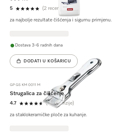
5
(2 recenzije)
5 od 5
za najbolje rezultate čišćenja i sigurnu primjenu.
Dostava 3-6 radnih dana
DODATI U KOŠARICU
GP GS KM 0011 M
Strugalica za čišćenje
4.7
(18 recenzije)
4.7 od 5
za staklokeramičke ploče za kuhanje.