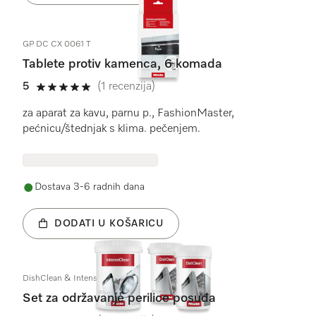
GP DC CX 0061 T
Tablete protiv kamenca, 6 komada
5
(1 recenzija)
5 od 5
za aparat za kavu, parnu p., FashionMaster,
pećnicu/štednjak s klima. pečenjem.
Dostava 3-6 radnih dana
DODATI U KOŠARICU
DishClean & IntenseClean Set
Set za održavanje perilice posuđa