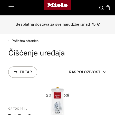
Miele početna stranica
oči na sadržaj
Pretraga
Košari
Besplatna dostava za sve narudžbe iznad 75 €
Početna stranica
Čišćenje uređaja
FILTAR
RASPOLOŽIVOST
20
Proizvodi
GP TDC 141 L