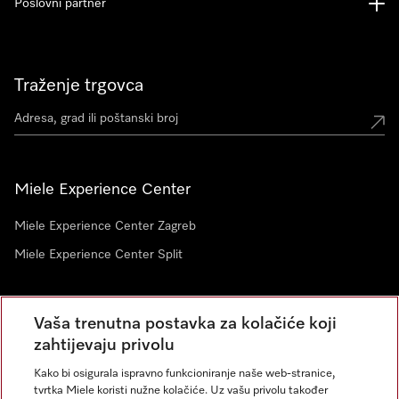
Poslovni partner
Traženje trgovca
Miele Experience Center
Miele Experience Center Zagreb
Miele Experience Center Split
Newsletter
Vaša trenutna postavka za kolačiće koji
zahtijevaju privolu
Kako bi osigurala ispravno funkcioniranje naše web-stranice,
tvrtka Miele koristi nužne kolačiće. Uz vašu privolu također