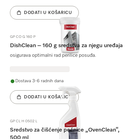
DODATI U KOŠARICU
GP CO G 160 P
DishClean – 160 g sredstva za njegu uređaja
osigurava optimalni rad perilice posuđa.
Dostava 3-6 radnih dana
DODATI U KOŠARICU
GP CL H 0502 L
Sredstvo za čišćenje pećnice „OvenClean“,
500 ml