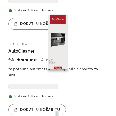
Dostava 3-6 radnih dana
DODATI U KOŠARICU
GP CC 001 C
AutoCleaner
4.5
(2 recenzije)
4.5 od 5
za potpuno automatsko čišćenje Miele aparata za
kavu.
Dostava 3-6 radnih dana
DODATI U KOŠARICU