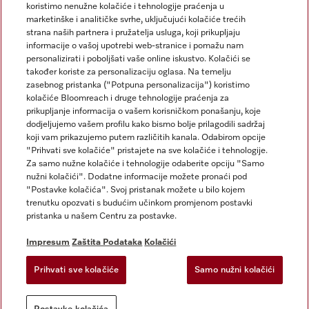
koristimo nenužne kolačiće i tehnologije praćenja u
marketinške i analitičke svrhe, uključujući kolačiće trećih
strana naših partnera i pružatelja usluga, koji prikupljaju
informacije o vašoj upotrebi web-stranice i pomažu nam
personalizirati i poboljšati vaše online iskustvo. Kolačići se
Miele na Instagramu
Miele na Facebooku
također koriste za personalizaciju oglasa. Na temelju
zasebnog pristanka ("Potpuna personalizacija") koristimo
kolačiće Bloomreach i druge tehnologije praćenja za
prikupljanje informacija o vašem korisničkom ponašanju, koje
dodjeljujemo vašem profilu kako bismo bolje prilagodili sadržaj
koji vam prikazujemo putem različitih kanala. Odabirom opcije
Impresum
"Prihvati sve kolačiće" pristajete na sve kolačiće i tehnologije.
Za samo nužne kolačiće i tehnologije odaberite opciju "Samo
Opći uvjeti
nužni kolačići". Dodatne informacije možete pronaći pod
Zaštita podataka
"Postavke kolačića". Svoj pristanak možete u bilo kojem
trenutku opozvati s budućim učinkom promjenom postavki
Uvjeti Korištenja
pristanka u našem Centru za postavke.
Izjava o pristupačnosti
Zakon o digitalnim uslugama
Impresum
Zaštita Podataka
Kolačići
Obrazac za odustanak
Prihvati sve kolačiće
Samo nužni kolačići
Postavke kolačića