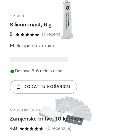
GP SI 10
Silicon-mast, 6 g
5
(1 recenzija)
5 od 5
Miele aparati za kavu.
Dostava 3-6 radnih dana
DODATI U KOŠARICU
GP GSB KM 0101 M
Zamjenske britve, 10 komada
4.8
(5 recenzije)
4.8 od 5