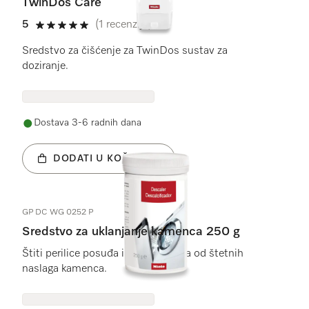
TwinDos Care
5
(1 recenzija)
5 od 5
Sredstvo za čišćenje za TwinDos sustav za
doziranje.
Dostava 3-6 radnih dana
DODATI U KOŠARICU
GP DC WG 0252 P
Sredstvo za uklanjanje kamenca 250 g
Štiti perilice posuđa i perilice rublja od štetnih
naslaga kamenca.