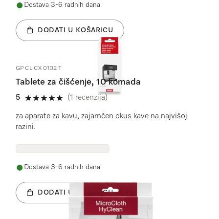
Dostava 3-6 radnih dana
DODATI U KOŠARICU
GP CL CX 0102 T
Tablete za čišćenje, 10 komada
5
(1 recenzija)
5 od 5
za aparate za kavu, zajamčen okus kave na najvišoj
razini.
Dostava 3-6 radnih dana
DODATI U KOŠARICU