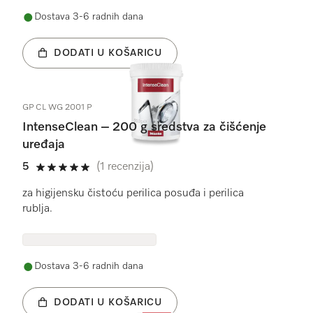
Dostava 3-6 radnih dana
DODATI U KOŠARICU
GP CL WG 2001 P
IntenseClean – 200 g sredstva za čišćenje
uređaja
5
(1 recenzija)
5 od 5
za higijensku čistoću perilica posuđa i perilica
rublja.
Dostava 3-6 radnih dana
DODATI U KOŠARICU