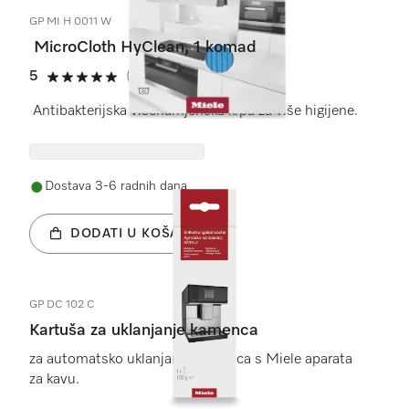
GP MI H 0011 W
MicroCloth HyClean, 1 komad
5
(20 recenzije)
5 od 5
Antibakterijska višenamjenska krpa za više higijene.
Dostava 3-6 radnih dana
DODATI U KOŠARICU
GP DC 102 C
Kartuša za uklanjanje kamenca
za automatsko uklanjanje kamenca s Miele aparata
za kavu.