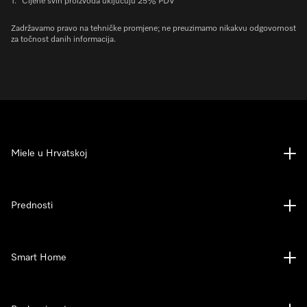
1.
Cijene svih proizvoda uključuju 25% PDV
Zadržavamo pravo na tehničke promjene; ne preuzimamo nikakvu odgovornost
za točnost danih informacija.
Miele u Hrvatskoj
Prednosti
Smart Home