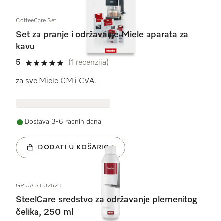
CoffeeCare Set
Set za pranje i održavanje Miele aparata za
kavu
5
(1 recenzija)
5 od 5
za sve Miele CM i CVA.
Dostava 3-6 radnih dana
DODATI U KOŠARICU
GP CA ST 0252 L
SteelCare sredstvo za održavanje plemenitog
čelika, 250 ml