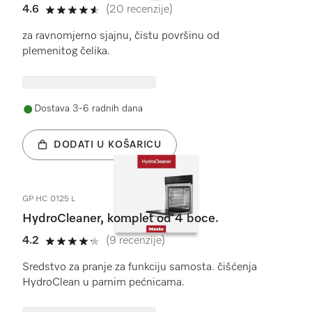
4.6
(20 recenzije)
4.6 od 5
za ravnomjerno sjajnu, čistu površinu od
plemenitog čelika.
Dostava 3-6 radnih dana
DODATI U KOŠARICU
GP HC 0125 L
HydroCleaner, komplet od 4 boce.
4.2
(9 recenzije)
4.2 od 5
Sredstvo za pranje za funkciju samosta. čišćenja
HydroClean u parnim pećnicama.