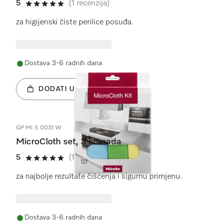
5
(1 recenzija)
5 od 5
za higijenski čiste perilice posuđa.
Dostava 3-6 radnih dana
DODATI U KOŠARICU
GP MI S 0031 W
MicroCloth set, 3 komada
5
(1 recenzija)
5 od 5
za najbolje rezultate čišćenja i sigurnu primjenu.
Dostava 3-6 radnih dana