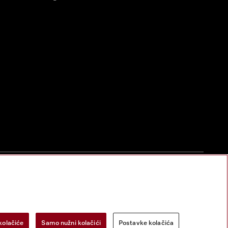
zac za odustanak
Postavke kolačića
Miele na Instagramu
Miele na Face
kolačiće
Samo nužni kolačići
Postavke kolačića