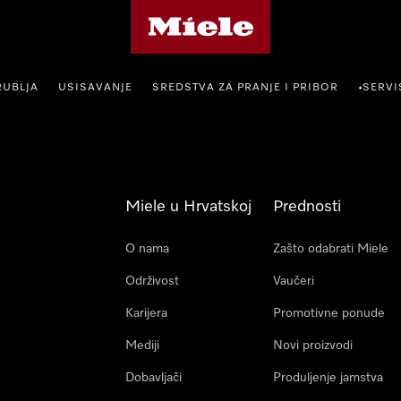
Miele početna stranica
RUBLJA
USISAVANJE
SREDSTVA ZA PRANJE I PRIBOR
SERVI
•
Miele u Hrvatskoj
Prednosti
O nama
Zašto odabrati Miele
Održivost
Vaučeri
Karijera
Promotivne ponude
Mediji
Novi proizvodi
Dobavljači
Produljenje jamstva