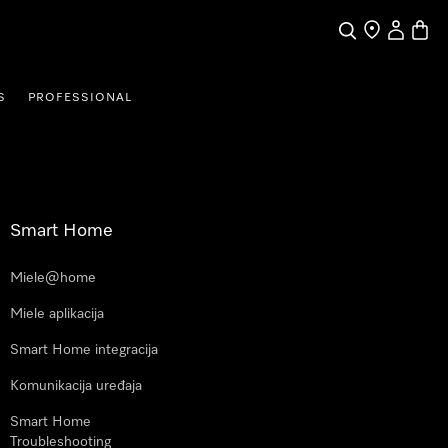
Pretraga
Traženje trgo
Korisnički
Košari
S
PROFESSIONAL
Smart Home
Miele@home
Miele aplikacija
Smart Home integracija
Komunikacija uređaja
Smart Home
Troubleshooting