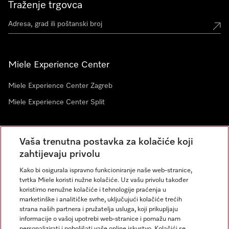
Traženje trgovca
Miele Experience Center
Miele Experience Center Zagreb
Miele Experience Center Split
Newsletter
Vaša trenutna postavka za kolačiće koji
zahtijevaju privolu
Kako bi osigurala ispravno funkcioniranje naše web-stranice,
tvrtka Miele koristi nužne kolačiće. Uz vašu privolu također
koristimo nenužne kolačiće i tehnologije praćenja u
marketinške i analitičke svrhe, uključujući kolačiće trećih
strana naših partnera i pružatelja usluga, koji prikupljaju
informacije o vašoj upotrebi web-stranice i pomažu nam
personalizirati i poboljšati vaše online iskustvo. Kolačići se