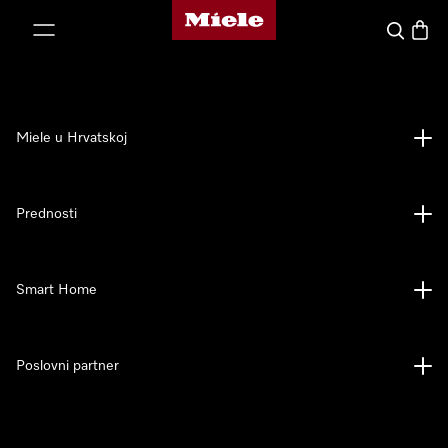
Miele početna stranica
oči na sadržaj
Pretraga
Košari
Miele u Hrvatskoj
Prednosti
Smart Home
Poslovni partner