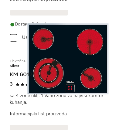
Dostava 3-6 radnih dana
Usporediti
Električna ploča upravljana pećnicom
Silver
KM 6012
3
(1 recenzija)
3 od 5
sa 4 zone uklj. 1 Vario zonu za najviši komfor
kuhanja.
Informacijski list proizvoda