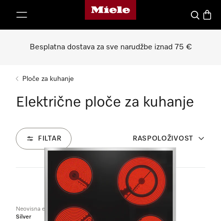
Miele početna stranica
oči na sadržaj
Pretraga
Košari
Besplatna dostava za sve narudžbe iznad 75 €
Ploče za kuhanje
Električne ploče za kuhanje
FILTAR
RASPOLOŽIVOST
7
Proizvodi
Neovisna električna ploča
Silver