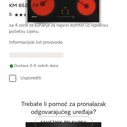
KM 6520 FR
5
(1 recenzija)
5 od 5
sa 4 zone za kuhanje za najviši komfor uz isplativu
početnu cijenu.
Informacijski list proizvoda
Dostava 3-6 radnih dana
Usporediti
Trebate li pomoć za pronalazak
odgovarajućeg uređaja?
SAVJETNIK PRI KUPNJI