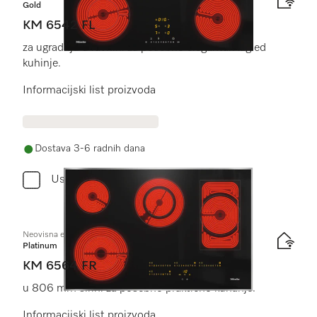
Gold
KM 6542 FL
za ugradnju u ravnini za posebno elegantan izgled
kuhinje.
Informacijski list proizvoda
Dostava 3-6 radnih dana
Usporediti
Neovisna električna ploča
Platinum
KM 6564 FR
u 806 mm širini za posebno praktično kuhanje.
Informacijski list proizvoda