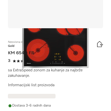
Neovisna električna ploča
Gold
KM 6540 FR
3
(1 recenzija)
3 od 5
sa ExtraSpeed zonom za kuhanje za najbrže
zakuhavanje.
Informacijski list proizvoda
Dostava 3-6 radnih dana