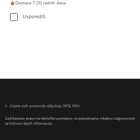
Dostava 7-20 radnih dana
Usporediti
1.
Cijene svih proizvoda uključuju 25% PDV
Zadržavamo pravo na tehničke promjene; ne preuzimamo nikakvu odgovornost
za točnost danih informacija.