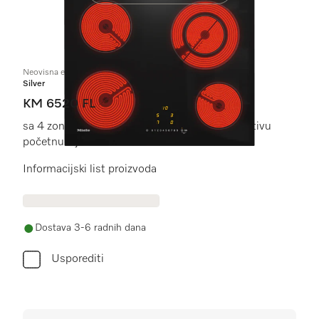
Neovisna električna ploča
Silver
KM 6520 FL
sa 4 zone za kuhanje za najviši komfor uz isplativu
početnu cijenu.
Informacijski list proizvoda
Dostava 3-6 radnih dana
Usporediti