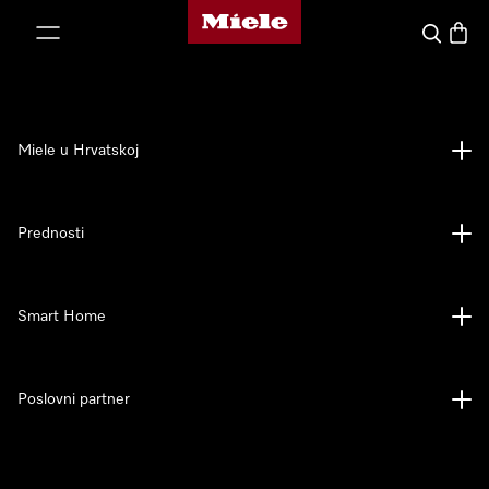
Miele početna stranica
oči na sadržaj
Pretraga
Košari
Miele u Hrvatskoj
Prednosti
Smart Home
Poslovni partner