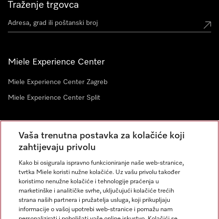
Traženje trgovca
Miele Experience Center
Miele Experience Center Zagreb
Miele Experience Center Split
Newsletter
Vaša trenutna postavka za kolačiće koji
zahtijevaju privolu
Kako bi osigurala ispravno funkcioniranje naše web-stranice,
tvrtka Miele koristi nužne kolačiće. Uz vašu privolu također
koristimo nenužne kolačiće i tehnologije praćenja u
marketinške i analitičke svrhe, uključujući kolačiće trećih
strana naših partnera i pružatelja usluga, koji prikupljaju
informacije o vašoj upotrebi web-stranice i pomažu nam
personalizirati i poboljšati vaše online iskustvo. Kolačići se