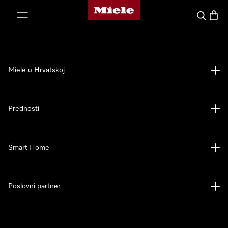
Miele početna stranica
oči na sadržaj
Pretraga
Košari
Miele u Hrvatskoj
Prednosti
Smart Home
Poslovni partner