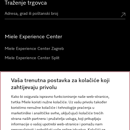
Traženje trgovca
Miele Experience Center
Miele Experience Center Zagreb
Miele Experience Center Split
Newsletter
Vaša trenutna postavka za kolačiće koji
zahtijevaju privolu
Kako bi osigurala ispravno funkcioniranje naše web-stranice,
tvrtka Miele koristi nužne kolačiće. Uz vašu privolu također
koristimo nenužne kolačiće i tehnologije praćenja u
marketinške i analitičke svrhe, uključujući kolačiće trećih
strana naših partnera i pružatelja usluga, koji prikupljaju
informacije o vašoj upotrebi web-stranice i pomažu nam
personalizirati i poboljšati vaše online iskustvo. Kolačići se