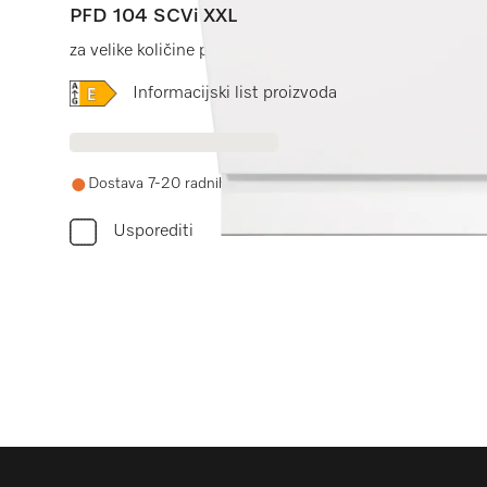
PFD 104 SCVi XXL
za velike količine posuđa u kućanskim, poslovnim, čajn
Online Label Flag, Energetska naljepnica
Informacijski list proizvoda
Dostava 7-20 radnih dana
Usporediti