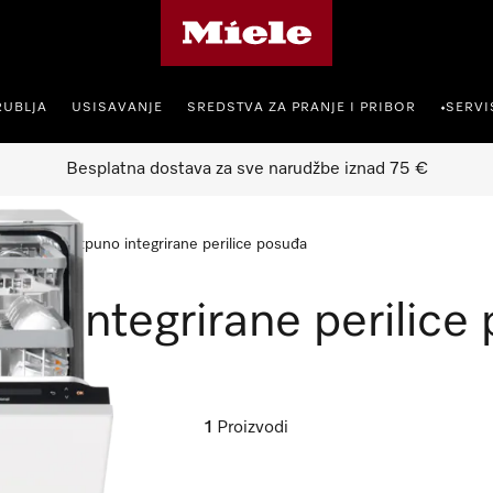
Miele početna stranica
RUBLJA
USISAVANJE
SREDSTVA ZA PRANJE I PRIBOR
SERVI
•
Besplatna dostava za sve narudžbe iznad 75 €
sionalne potpuno integrirane perilice posuđa
no integrirane perilice
1
Proizvodi
elo