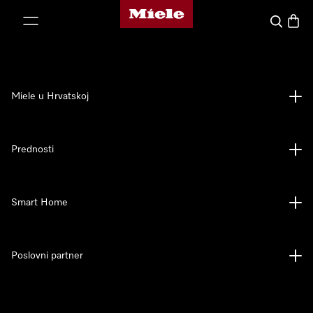
Miele početna stranica
oči na sadržaj
Pretraga
Košari
Miele u Hrvatskoj
Prednosti
Smart Home
Poslovni partner