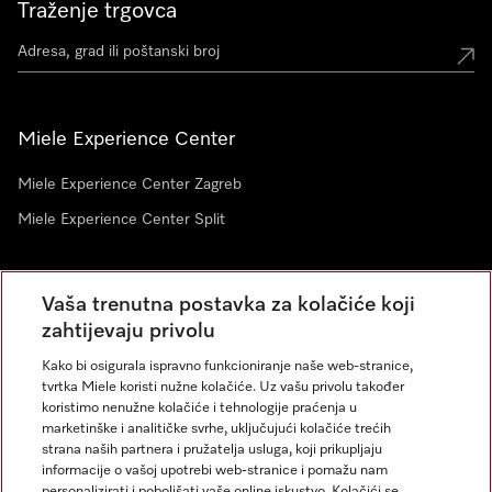
Traženje trgovca
Miele Experience Center
Miele Experience Center Zagreb
Miele Experience Center Split
Newsletter
Vaša trenutna postavka za kolačiće koji
zahtijevaju privolu
Kako bi osigurala ispravno funkcioniranje naše web-stranice,
tvrtka Miele koristi nužne kolačiće. Uz vašu privolu također
koristimo nenužne kolačiće i tehnologije praćenja u
marketinške i analitičke svrhe, uključujući kolačiće trećih
strana naših partnera i pružatelja usluga, koji prikupljaju
informacije o vašoj upotrebi web-stranice i pomažu nam
personalizirati i poboljšati vaše online iskustvo. Kolačići se