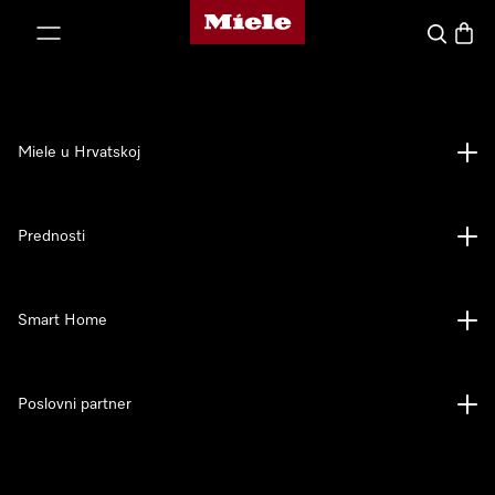
Miele početna stranica
oči na sadržaj
Pretraga
Košari
Miele u Hrvatskoj
Prednosti
Smart Home
Poslovni partner