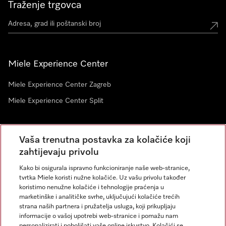
Traženje trgovca
Miele Experience Center
Miele Experience Center Zagreb
Miele Experience Center Split
Newsletter
Vaša trenutna postavka za kolačiće koji
zahtijevaju privolu
Kako bi osigurala ispravno funkcioniranje naše web-stranice,
tvrtka Miele koristi nužne kolačiće. Uz vašu privolu također
koristimo nenužne kolačiće i tehnologije praćenja u
marketinške i analitičke svrhe, uključujući kolačiće trećih
strana naših partnera i pružatelja usluga, koji prikupljaju
informacije o vašoj upotrebi web-stranice i pomažu nam
personalizirati i poboljšati vaše online iskustvo. Kolačići se