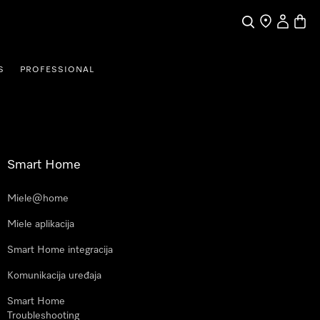
Pretraga
Traženje trgo
Korisnički
Košari
S
PROFESSIONAL
Smart Home
Miele@home
Miele aplikacija
Smart Home integracija
Komunikacija uređaja
Smart Home
Troubleshooting