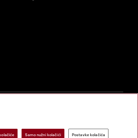
zac za odustanak
Postavke kolačića
Miele na Instagramu
Miele na Face
kolačiće
Samo nužni kolačići
Postavke kolačića