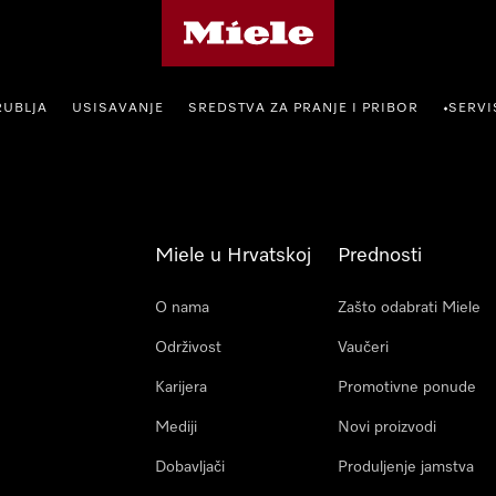
Miele početna stranica
RUBLJA
USISAVANJE
SREDSTVA ZA PRANJE I PRIBOR
SERVI
•
Miele u Hrvatskoj
Prednosti
O nama
Zašto odabrati Miele
Održivost
Vaučeri
Karijera
Promotivne ponude
Mediji
Novi proizvodi
Dobavljači
Produljenje jamstva