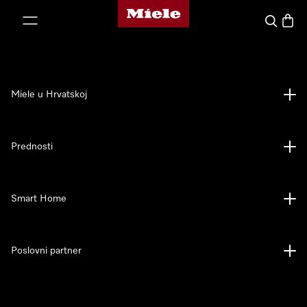
Miele početna stranica
oči na sadržaj
Pretraga
Košari
Miele u Hrvatskoj
Prednosti
Smart Home
Poslovni partner