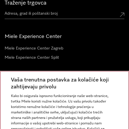
Traženje trgovca
Miele Experience Center
Miele Experience Center Zagreb
Miele Experience Center Split
Newsletter
Vaša trenutna postavka za kolačiće koji
zahtijevaju privolu
Kako bi osigurala ispravno funkcioniranje naše web-stranice,
tvrtka Miele koristi nužne kolačiće. Uz vašu privolu također
koristimo nenužne kolačiće i tehnologije praćenja u
marketinške i analitičke svrhe, uključujući kolačiće trećih
strana naših partnera i pružatelja usluga, koji prikupljaju
informacije o vašoj upotrebi web-stranice i pomažu nam
personalizirati i poboljšati vaše online iskustvo. Kolačići se