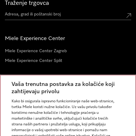
Traženje trgovca
Miele Experience Center
Miele Experience Center Zagreb
Miele Experience Center Split
Newsletter
Vaša trenutna postavka za kolačiće koji
zahtijevaju privolu
Kako bi osigurala ispravno funkcioniranje naše web-stranice,
tvrtka Miele koristi nužne kolačiće. Uz vašu privolu također
koristimo nenužne kolačiće i tehnologije praćenja u
marketinške i analitičke svrhe, uključujući kolačiće trećih
strana naših partnera i pružatelja usluga, koji prikupljaju
informacije o vašoj upotrebi web-stranice i pomažu nam
personalizirati i poboljšati vaše online iskustvo. Kolačići se