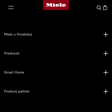
Miele početna stranica
oči na sadržaj
Pretraga
Košari
Miele u Hrvatskoj
Prednosti
Smart Home
Poslovni partner