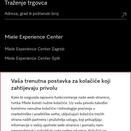
Traženje trgovca
Miele Experience Center
Miele Experience Center Zagreb
Miele Experience Center Split
Newsletter
Vaša trenutna postavka za kolačiće koji
zahtijevaju privolu
Kako bi osigurala ispravno funkcioniranje naše web-stranice,
tvrtka Miele koristi nužne kolačiće. Uz vašu privolu također
koristimo nenužne kolačiće i tehnologije praćenja u
marketinške i analitičke svrhe, uključujući kolačiće trećih
strana naših partnera i pružatelja usluga, koji prikupljaju
informacije o vašoj upotrebi web-stranice i pomažu nam
personalizirati i poboljšati vaše online iskustvo. Kolačići se