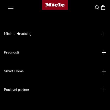
Miele početna stranica
oči na sadržaj
Pretraga
Košari
Miele u Hrvatskoj
Prednosti
Smart Home
Poslovni partner