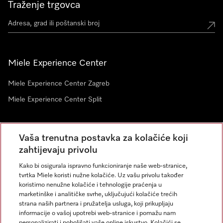
Traženje trgovca
Miele Experience Center
Miele Experience Center Zagreb
Miele Experience Center Split
Newsletter
Vaša trenutna postavka za kolačiće koji
zahtijevaju privolu
Kako bi osigurala ispravno funkcioniranje naše web-stranice,
tvrtka Miele koristi nužne kolačiće. Uz vašu privolu također
koristimo nenužne kolačiće i tehnologije praćenja u
marketinške i analitičke svrhe, uključujući kolačiće trećih
strana naših partnera i pružatelja usluga, koji prikupljaju
informacije o vašoj upotrebi web-stranice i pomažu nam
personalizirati i poboljšati vaše online iskustvo. Kolačići se