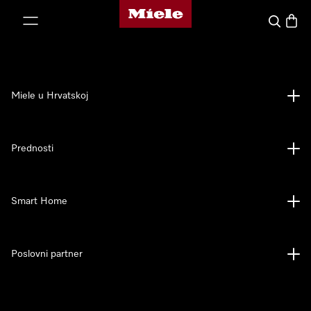
Miele početna stranica
oči na sadržaj
Pretraga
Košari
Miele u Hrvatskoj
Prednosti
Smart Home
Poslovni partner