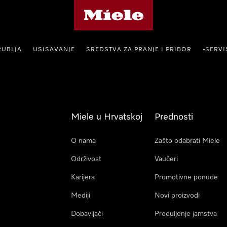
Miele početna stranica
RUBLJA
USISAVANJE
SREDSTVA ZA PRANJE I PRIBOR
SERVI
•
Miele u Hrvatskoj
Prednosti
O nama
Zašto odabrati Miele
Održivost
Vaučeri
Karijera
Promotivne ponude
Mediji
Novi proizvodi
Dobavljači
Produljenje jamstva