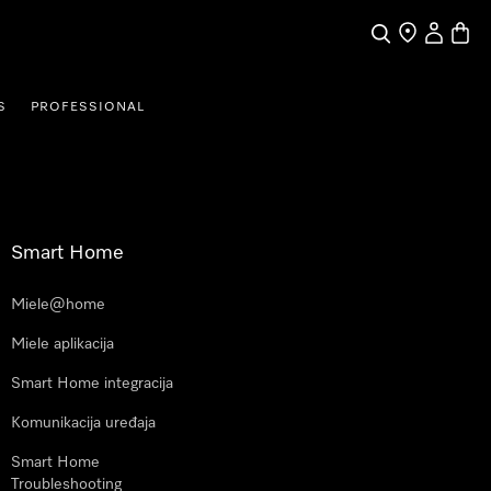
Pretraga
Traženje trgo
Korisnički
Košari
S
PROFESSIONAL
Smart Home
Miele@home
Miele aplikacija
Smart Home integracija
Komunikacija uređaja
Smart Home
Troubleshooting