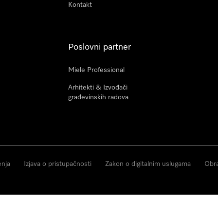
Kontakt
Poslovni partner
Miele Professional
Arhitekti & Izvođači
građevinskih radova
enja
Izjava o pristupačnosti
Zakon o digitalnim uslugama
Obra