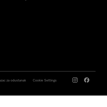
zac za odustanak
Cookie Settings
Miele na Instagramu
Miele na Face