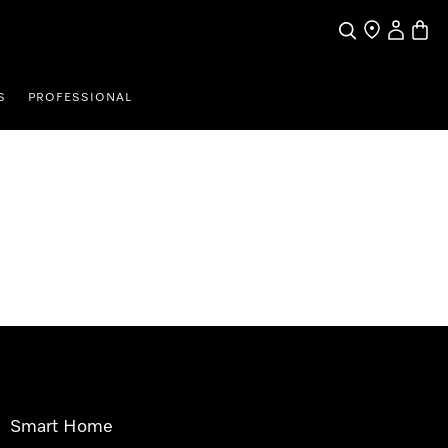
Pretraga
Traženje trgo
Korisnički
Košari
S
PROFESSIONAL
Smart Home