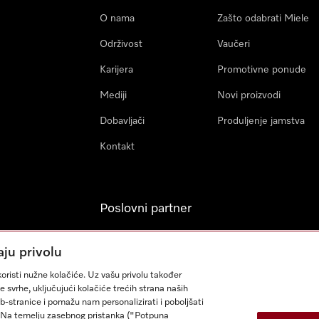
O nama
Zašto odabrati Miele
Održivost
Vaučeri
Karijera
Promotivne ponude
Mediji
Novi proizvodi
Dobavljači
Produljenje jamstva
Kontakt
Poslovni partner
Miele Professional
aju privolu
Arhitekti & Izvođači
oristi nužne kolačiće. Uz vašu privolu također
građevinskih radova
e svrhe, uključujući kolačiće trećih strana naših
eb-stranice i pomažu nam personalizirati i poboljšati
sa. Na temelju zasebnog pristanka ("Potpuna