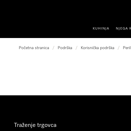
oči na sadržaj
KUHINJA
NJEGA 
Početna stranica
/
Podrška
/
Korisnička podrška
/
Peril
Traženje trgovca