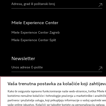
Miele Experience Center
Miele Experience Center Zagreb
Miele Experience Center Split
Newsletter
Vaša trenutna postavka za kolačiće koji zahtijev
Kako bi osigurala ispravno funkcioniranje naše web-stranice, tvrtka Miele k
koristimo nenužne kolačiće i tehnologije praćenja u marketinške i analitičk
partnera i pružatelja usluga, koji prikupljaju informacije o vašoj upotrebi w
vaše online iskustvo. Kolačići se također koriste za personalizaciju ogla