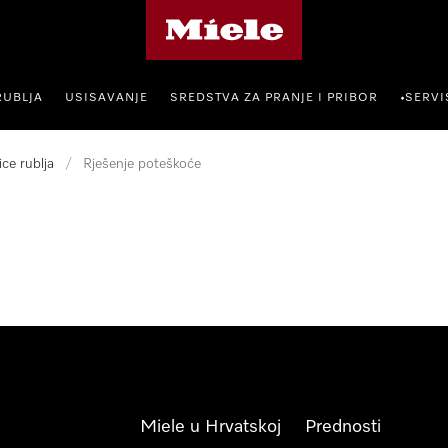
Miele početna stranica
RUBLJA
USISAVANJE
SREDSTVA ZA PRANJE I PRIBOR
SERVI
•
ice rublja
/
Rješenje poteškoće
Miele u Hrvatskoj
Prednosti