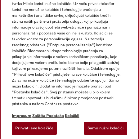
tvrtka Miele koristi nužne kolačiće. Uz vašu privolu također
koristimo nenužne kolačiće i tehnologije praćenja u
marketinške i analitičke svrhe, uključujući kolačiće trećih
strana naših partnera i pružatelja usluga, koji prikupljaju
informacije o vašoj upotrebi web-stranice i pomažu nam
personalizirati i poboljšati vaše online iskustvo. Kolačići se
Miele na Instagramu
Miele na Facebooku
također koriste za personalizaciju oglasa. Na temelju
zasebnog pristanka ("Potpuna personalizacija") koristimo
kolačiće Bloomreach i druge tehnologije praćenja za
prikupljanje informacija o vašem korisničkom ponašanju, koje
dodjeljujemo vašem profilu kako bismo bolje prilagodili sadržaj
koji vam prikazujemo putem različitih kanala. Odabirom opcije
Impresum
"Prihvati sve kolačiće" pristajete na sve kolačiće i tehnologije.
Za samo nužne kolačiće i tehnologije odaberite opciju "Samo
Opći uvjeti
nužni kolačići". Dodatne informacije možete pronaći pod
Zaštita podataka
"Postavke kolačića". Svoj pristanak možete u bilo kojem
trenutku opozvati s budućim učinkom promjenom postavki
Uvjeti Korištenja
pristanka u našem Centru za postavke.
Izjava o pristupačnosti
Zakon o digitalnim uslugama
Impresum
Zaštita Podataka
Kolačići
Obrazac za odustanak
Prihvati sve kolačiće
Samo nužni kolačići
Postavke kolačića