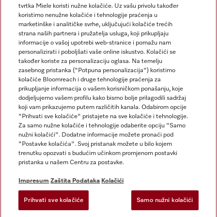
tvrtka Miele koristi nužne kolačiće. Uz vašu privolu također
koristimo nenužne kolačiće i tehnologije praćenja u
marketinške i analitičke svrhe, uključujući kolačiće trećih
strana naših partnera i pružatelja usluga, koji prikupljaju
informacije o vašoj upotrebi web-stranice i pomažu nam
personalizirati i poboljšati vaše online iskustvo. Kolačići se
Miele na Instagramu
Miele na Facebooku
također koriste za personalizaciju oglasa. Na temelju
zasebnog pristanka ("Potpuna personalizacija") koristimo
kolačiće Bloomreach i druge tehnologije praćenja za
prikupljanje informacija o vašem korisničkom ponašanju, koje
dodjeljujemo vašem profilu kako bismo bolje prilagodili sadržaj
koji vam prikazujemo putem različitih kanala. Odabirom opcije
Impresum
"Prihvati sve kolačiće" pristajete na sve kolačiće i tehnologije.
Za samo nužne kolačiće i tehnologije odaberite opciju "Samo
Opći uvjeti
nužni kolačići". Dodatne informacije možete pronaći pod
Zaštita podataka
"Postavke kolačića". Svoj pristanak možete u bilo kojem
trenutku opozvati s budućim učinkom promjenom postavki
Uvjeti Korištenja
pristanka u našem Centru za postavke.
Izjava o pristupačnosti
Zakon o digitalnim uslugama
Impresum
Zaštita Podataka
Kolačići
Obrazac za odustanak
Prihvati sve kolačiće
Samo nužni kolačići
Postavke kolačića