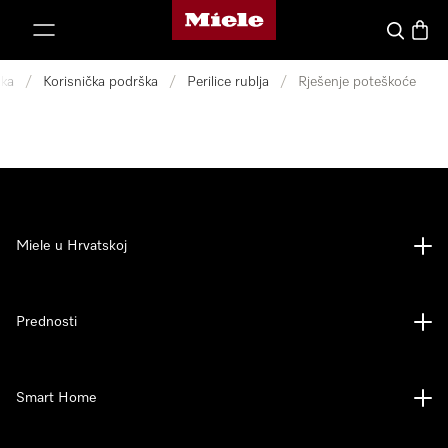
Miele početna stranica
oči na sadržaj
Pretraga
Košari
ka
/
Korisnička podrška
/
Perilice rublja
/
Rješenje poteškoće
Miele u Hrvatskoj
Prednosti
Smart Home