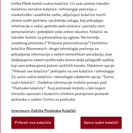
tvrtka Miele koristi nužne kolačiće. Uz vašu privolu također
koristimo nenužne kolačiće i tehnologije praćenja u
marketinške i analitičke svrhe, uključujući kolačiće trećih
strana naših partnera i pružatelja usluga, koji prikupljaju
informacije o vašoj upotrebi web-stranice i pomažu nam
personalizirati i poboljšati vaše online iskustvo. Kolačići se
Miele na Instagramu
Miele na Facebooku
također koriste za personalizaciju oglasa. Na temelju
zasebnog pristanka ("Potpuna personalizacija") koristimo
kolačiće Bloomreach i druge tehnologije praćenja za
prikupljanje informacija o vašem korisničkom ponašanju, koje
dodjeljujemo vašem profilu kako bismo bolje prilagodili sadržaj
koji vam prikazujemo putem različitih kanala. Odabirom opcije
Impresum
"Prihvati sve kolačiće" pristajete na sve kolačiće i tehnologije.
Za samo nužne kolačiće i tehnologije odaberite opciju "Samo
Opći uvjeti
nužni kolačići". Dodatne informacije možete pronaći pod
Zaštita podataka
"Postavke kolačića". Svoj pristanak možete u bilo kojem
trenutku opozvati s budućim učinkom promjenom postavki
Uvjeti Korištenja
pristanka u našem Centru za postavke.
Izjava o pristupačnosti
Zakon o digitalnim uslugama
Impresum
Zaštita Podataka
Kolačići
Obrazac za odustanak
Prihvati sve kolačiće
Samo nužni kolačići
Postavke kolačića