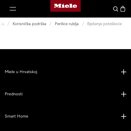
Miele početna stranica
oči na sadržaj
Pretraga
Košari
ka
/
Korisnička podrška
/
Perilice rublja
/
Rješenje poteškoće
Miele u Hrvatskoj
Prednosti
Smart Home