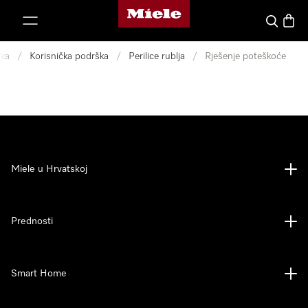
Miele početna stranica
oči na sadržaj
Pretraga
Košari
ka
/
Korisnička podrška
/
Perilice rublja
/
Rješenje poteškoće
Miele u Hrvatskoj
Prednosti
Smart Home