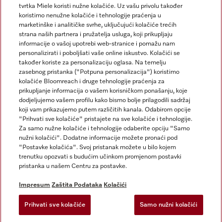
tvrtka Miele koristi nužne kolačiće. Uz vašu privolu također
koristimo nenužne kolačiće i tehnologije praćenja u
marketinške i analitičke svrhe, uključujući kolačiće trećih
strana naših partnera i pružatelja usluga, koji prikupljaju
informacije o vašoj upotrebi web-stranice i pomažu nam
personalizirati i poboljšati vaše online iskustvo. Kolačići se
Miele na Instagramu
Miele na Facebooku
također koriste za personalizaciju oglasa. Na temelju
zasebnog pristanka ("Potpuna personalizacija") koristimo
kolačiće Bloomreach i druge tehnologije praćenja za
prikupljanje informacija o vašem korisničkom ponašanju, koje
dodjeljujemo vašem profilu kako bismo bolje prilagodili sadržaj
koji vam prikazujemo putem različitih kanala. Odabirom opcije
Impresum
"Prihvati sve kolačiće" pristajete na sve kolačiće i tehnologije.
Za samo nužne kolačiće i tehnologije odaberite opciju "Samo
Opći uvjeti
nužni kolačići". Dodatne informacije možete pronaći pod
Zaštita podataka
"Postavke kolačića". Svoj pristanak možete u bilo kojem
trenutku opozvati s budućim učinkom promjenom postavki
Uvjeti Korištenja
pristanka u našem Centru za postavke.
Izjava o pristupačnosti
Zakon o digitalnim uslugama
Impresum
Zaštita Podataka
Kolačići
Obrazac za odustanak
Prihvati sve kolačiće
Samo nužni kolačići
Postavke kolačića