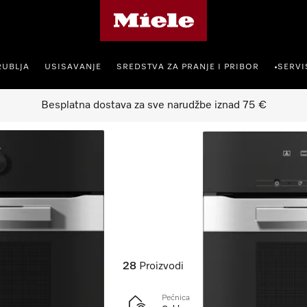
Miele početna stranica
RUBLJA
USISAVANJE
SREDSTVA ZA PRANJE I PRIBOR
SERVI
•
Besplatna dostava za sve narudžbe iznad 75 €
28
Proizvodi
Pećnica