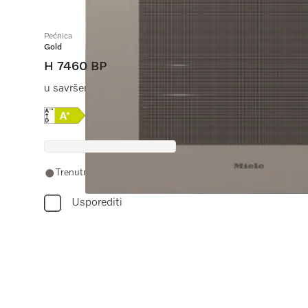
Pećnica
Gold
H 7460 BP
u savršeno usklađenoj izvedbi s LED osvjetljenjem i pir
Online Label Flag, Energetska naljepnica
Trenutno nema na skladištu
Usporediti