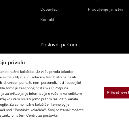
Dobavljači
Produljenje jamstva
Kontakt
Poslovni partner
Miele Professional
aju privolu
Arhitekti & Izvođači
oristi nužne kolačiće. Uz vašu privolu također
građevinskih radova
e svrhe, uključujući kolačiće trećih strana naših
eb-stranice i pomažu nam personalizirati i poboljšati
sa. Na temelju zasebnog pristanka ("Potpuna
Prihvati sve 
nja za prikupljanje informacija o vašem korisničkom
ržaj koji vam prikazujemo putem različitih kanala.
logije. Za samo nužne kolačiće i tehnologije
aći pod "Postavke kolačića". Svoj pristanak možete
enja
Izjava o pristupačnosti
Zakon o digitalnim uslugama
Obra
istanka u našem Centru za postavke.