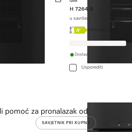
Gold
H 7264 B
m i pirolizom.
u savršeno usklađenoj izvedbi
Online Label Flag, Energe
Informacijski list pro
Dostava 3-6 radnih dana
Usporediti
 li pomoć za pronalazak odgovarajućeg 
SAVJETNIK PRI KUPNJI