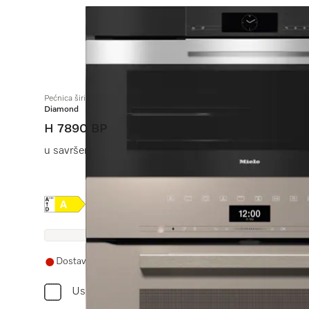
Pećnica širine 90 cm
Diamond
H 7890 BP
u savršeno usklađenoj izvedbi s termometrom za hranu i
Online Label Flag, Energetska naljepnica
Informacijski list proizvoda
Dostava 21+ radnih dana
Usporediti