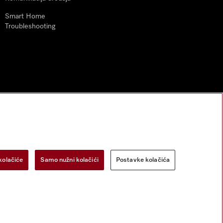
Smart Home
Troubleshooting
kolačiće
Samo nužni kolačići
Postavke kolačića
zac za odustanak
Postavke kolačića
Miele na Instagramu
Miele na Face