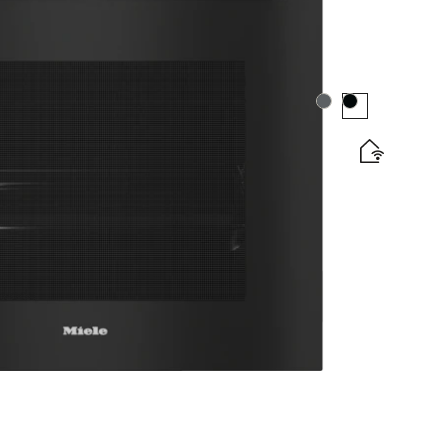
Boja:
Boja:
s termometrom za hranu i BrillantLight.
tska naljepnica
izvoda