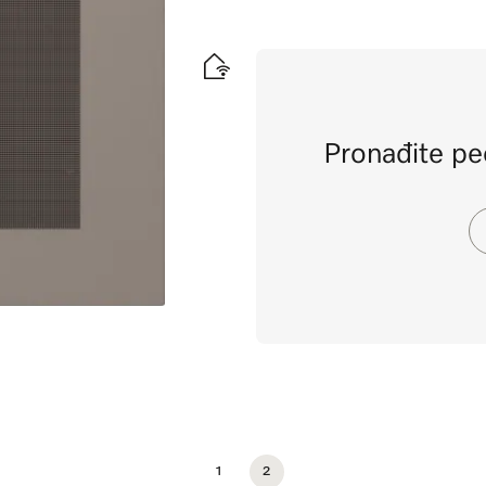
olizom.
Pronađite pe
1
2