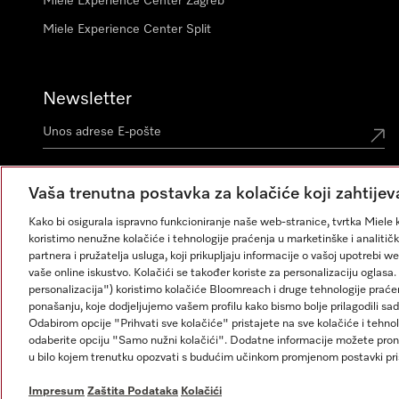
Miele Experience Center Zagreb
Miele Experience Center Split
Newsletter
Vaša trenutna postavka za kolačiće koji zahtijev
Kako bi osigurala ispravno funkcioniranje naše web-stranice, tvrtka Miele k
koristimo nenužne kolačiće i tehnologije praćenja u marketinške i analitičk
partnera i pružatelja usluga, koji prikupljaju informacije o vašoj upotrebi w
vaše online iskustvo. Kolačići se također koriste za personalizaciju ogla
personalizacija") koristimo kolačiće Bloomreach i druge tehnologije praće
ponašanju, koje dodjeljujemo vašem profilu kako bismo bolje prilagodili sad
Odabirom opcije "Prihvati sve kolačiće" pristajete na sve kolačiće i tehno
odaberite opciju "Samo nužni kolačići". Dodatne informacije možete pron
Impresum
Opći uvjeti
Zaštita podataka
Uvjeti Korišt
u bilo kojem trenutku opozvati s budućim učinkom promjenom postavki pr
Impresum
Zaštita Podataka
Kolačići