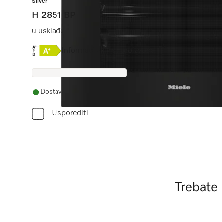
Silver
H 2851 BP
u usklađenoj izvedbi sa zaslonom s tekstom, umreženje
Online Label Flag, Energetska naljepnica
Informacijski list proizvoda
Dostava 3-6 radnih dana
Usporediti
Trebate