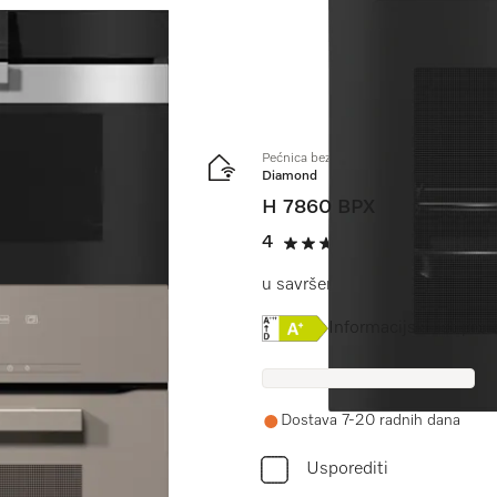
Pećnica bez ručke
Diamond
H 7860 BPX
 BrillantLight.
4
(1 recenzija)
4 od 5
u savršeno usklađenoj izvedbi 
Online Label Flag, Energe
Informacijski list pro
Dostava 7-20 radnih dana
Usporediti