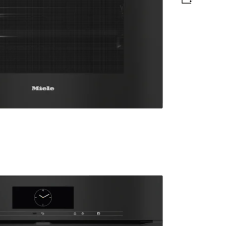
 sa zaslonom s tekstom i PerfectClean.
tska naljepnica
izvoda
uređaja?