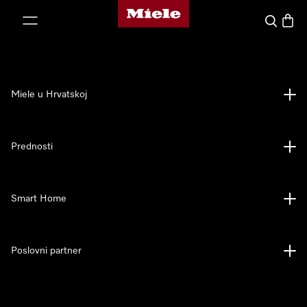
Miele početna stranica
oči na sadržaj
Pretraga
Košari
Miele u Hrvatskoj
Prednosti
Smart Home
Poslovni partner