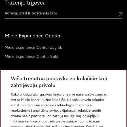
Traženje trgovca
Miele Experience Center
Miele Experience Center Zagreb
Miele Experience Center Split
Newsletter
Vaša trenutna postavka za kolačiće koji
zahtijevaju privolu
Kako bi osigurala ispravno funkcioniranje naše web-stranice,
tvrtka Miele koristi nužne kolačiće. Uz vašu privolu također
koristimo nenužne kolačiće i tehnologije praćenja u
marketinške i analitičke svrhe, uključujući kolačiće trećih
strana naših partnera i pružatelja usluga, koji prikupljaju
informacije o vašoj upotrebi web-stranice i pomažu nam
personalizirati i poboljšati vaše online iskustvo. Kolačići se