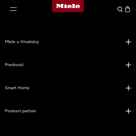
Miele početna stranica
oči na sadržaj
Pretraga
Košari
Miele u Hrvatskoj
Prednosti
Smart Home
Poslovni partner