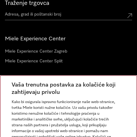
Traženje trgovca
Miele Experience Center
Miele Experience Center Zagreb
Miele Experience Center Split
Newsletter
Vaša trenutna postavka za kolačiće koji
zahtijevaju privolu
Kako bi osigurala ispravno funkcioniranje naše web-stranice,
tvrtka Miele koristi nužne kolačiće. Uz vašu privolu također
koristimo nenužne kolačiće i tehnologije praćenja u
marketinške i analitičke svrhe, uključujući kolačiće trećih
strana naših partnera i pružatelja usluga, koji prikupljaju
informacije o vašoj upotrebi web-stranice i pomažu nam
personalizirati i poboljšati vaše online iskustvo. Kolačići se