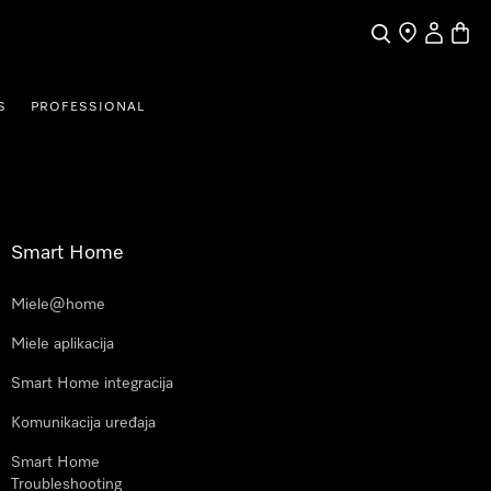
Pretraga
Traženje trgo
Korisnički
Košari
S
PROFESSIONAL
Smart Home
Miele@home
Miele aplikacija
Smart Home integracija
Komunikacija uređaja
Smart Home
Troubleshooting