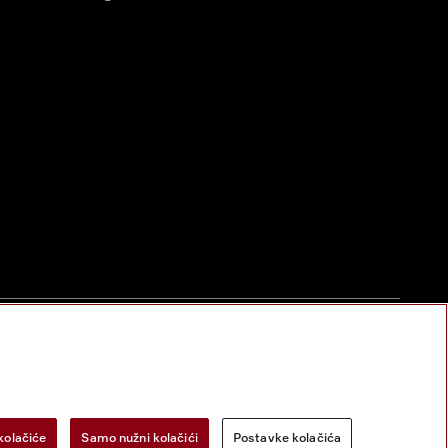
zac za odustanak
Postavke kolačića
Miele na Instagramu
Miele na Face
kolačiće
Samo nužni kolačići
Postavke kolačića