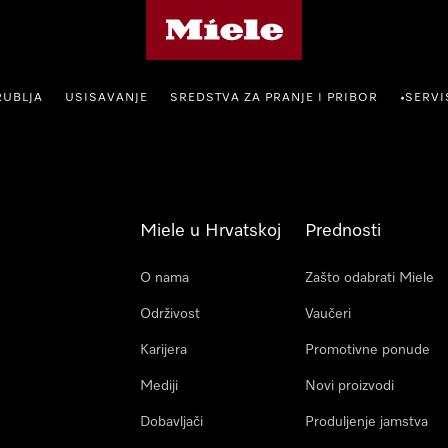
Miele početna stranica
RUBLJA
USISAVANJE
SREDSTVA ZA PRANJE I PRIBOR
SERVI
•
Miele u Hrvatskoj
Prednosti
O nama
Zašto odabrati Miele
Održivost
Vaučeri
Karijera
Promotivne ponude
Mediji
Novi proizvodi
Dobavljači
Produljenje jamstva