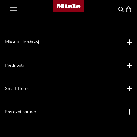
Miele početna stranica
oči na sadržaj
Pretraga
Košari
Miele u Hrvatskoj
Prednosti
Smart Home
Poslovni partner