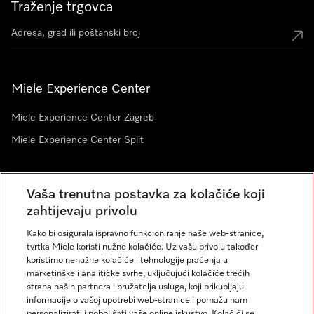
Traženje trgovca
Miele Experience Center
Miele Experience Center Zagreb
Miele Experience Center Split
Newsletter
Vaša trenutna postavka za kolačiće koji
zahtijevaju privolu
Kako bi osigurala ispravno funkcioniranje naše web-stranice,
tvrtka Miele koristi nužne kolačiće. Uz vašu privolu također
koristimo nenužne kolačiće i tehnologije praćenja u
marketinške i analitičke svrhe, uključujući kolačiće trećih
strana naših partnera i pružatelja usluga, koji prikupljaju
informacije o vašoj upotrebi web-stranice i pomažu nam
personalizirati i poboljšati vaše online iskustvo. Kolačići se