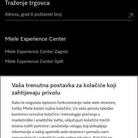
Traženje trgovca
Miele Experience Center
Miele Experience Center Zagreb
Miele Experience Center Split
Newsletter
Vaša trenutna postavka za kolačiće koji
zahtijevaju privolu
Kako bi osigurala ispravno funkcioniranje naše web-stranice,
tvrtka Miele koristi nužne kolačiće. Uz vašu privolu također
koristimo nenužne kolačiće i tehnologije praćenja u
marketinške i analitičke svrhe, uključujući kolačiće trećih
strana naših partnera i pružatelja usluga, koji prikupljaju
informacije o vašoj upotrebi web-stranice i pomažu nam
personalizirati i poboljšati vaše online iskustvo. Kolačići se