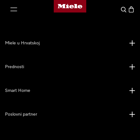
Miele početna stranica
oči na sadržaj
Pretraga
Košari
Miele u Hrvatskoj
Prednosti
Smart Home
Poslovni partner