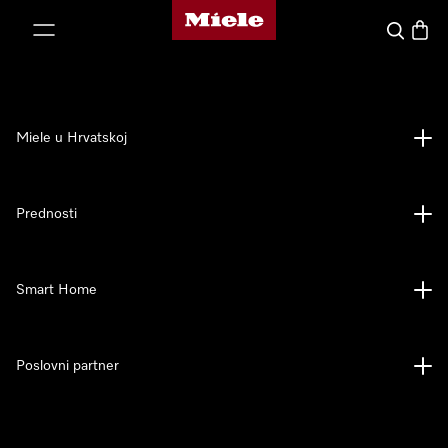
Miele početna stranica
oči na sadržaj
Pretraga
Košari
Miele u Hrvatskoj
Prednosti
Smart Home
Poslovni partner