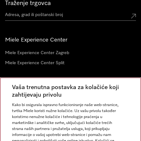
Traženje trgovca
Miele Experience Center
Miele Experience Center Zagreb
Miele Experience Center Split
Newsletter
Vaša trenutna postavka za kolačiće koji
zahtijevaju privolu
Kako bi osigurala ispravno funkcioniranje naše web-stranice,
tvrtka Miele koristi nužne kolačiće. Uz vašu privolu također
koristimo nenužne kolačiće i tehnologije praćenja u
marketinške i analitičke svrhe, uključujući kolačiće trećih
strana naših partnera i pružatelja usluga, koji prikupljaju
informacije o vašoj upotrebi web-stranice i pomažu nam
personalizirati i poboljšati vaše online iskustvo. Kolačići se