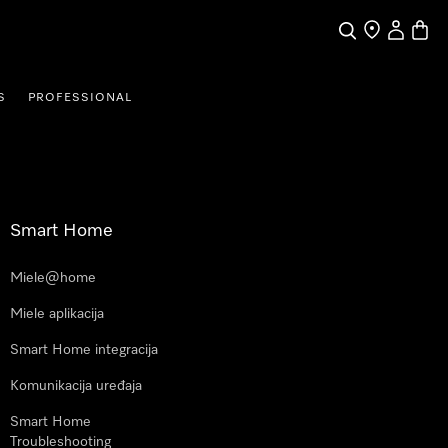
Pretraga
Traženje trgo
Korisnički
Košari
S
PROFESSIONAL
Smart Home
Miele@home
Miele aplikacija
Smart Home integracija
Komunikacija uređaja
Smart Home
Troubleshooting