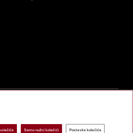
zac za odustanak
Postavke kolačića
Miele na Instagramu
Miele na Face
kolačiće
Samo nužni kolačići
Postavke kolačića