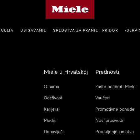
Miele početna stranica
RUBLJA
USISAVANJE
SREDSTVA ZA PRANJE I PRIBOR
SERVI
•
Miele u Hrvatskoj
Prednosti
O nama
Zašto odabrati Miele
Održivost
Vaučeri
Karijera
Promotivne ponude
Mediji
Novi proizvodi
Dobavljači
Produljenje jamstva