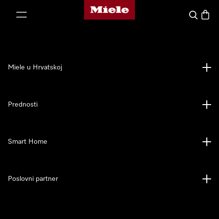
Miele početna stranica
oči na sadržaj
Pretraga
Košari
Miele u Hrvatskoj
Prednosti
Smart Home
Poslovni partner