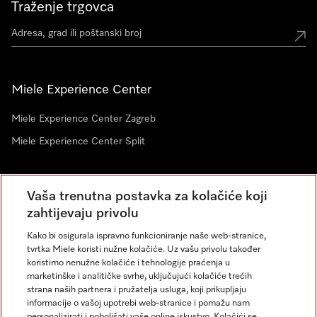
Traženje trgovca
Miele Experience Center
Miele Experience Center Zagreb
Miele Experience Center Split
Newsletter
Vaša trenutna postavka za kolačiće koji
zahtijevaju privolu
Kako bi osigurala ispravno funkcioniranje naše web-stranice,
tvrtka Miele koristi nužne kolačiće. Uz vašu privolu također
koristimo nenužne kolačiće i tehnologije praćenja u
marketinške i analitičke svrhe, uključujući kolačiće trećih
strana naših partnera i pružatelja usluga, koji prikupljaju
informacije o vašoj upotrebi web-stranice i pomažu nam
personalizirati i poboljšati vaše online iskustvo. Kolačići se