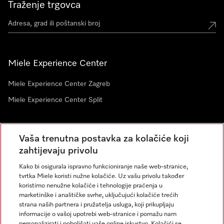
Traženje trgovca
Miele Experience Center
Miele Experience Center Zagreb
Miele Experience Center Split
Newsletter
Vaša trenutna postavka za kolačiće koji
zahtijevaju privolu
Kako bi osigurala ispravno funkcioniranje naše web-stranice,
tvrtka Miele koristi nužne kolačiće. Uz vašu privolu također
koristimo nenužne kolačiće i tehnologije praćenja u
marketinške i analitičke svrhe, uključujući kolačiće trećih
strana naših partnera i pružatelja usluga, koji prikupljaju
informacije o vašoj upotrebi web-stranice i pomažu nam
personalizirati i poboljšati vaše online iskustvo. Kolačići se