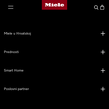
Miele početna stranica
oči na sadržaj
Pretraga
Košari
Miele u Hrvatskoj
Prednosti
Smart Home
Poslovni partner