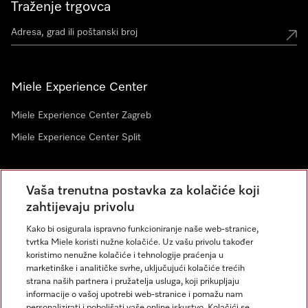
Traženje trgovca
Miele Experience Center
Miele Experience Center Zagreb
Miele Experience Center Split
Newsletter
Vaša trenutna postavka za kolačiće koji
zahtijevaju privolu
Kako bi osigurala ispravno funkcioniranje naše web-stranice,
tvrtka Miele koristi nužne kolačiće. Uz vašu privolu također
koristimo nenužne kolačiće i tehnologije praćenja u
marketinške i analitičke svrhe, uključujući kolačiće trećih
strana naših partnera i pružatelja usluga, koji prikupljaju
informacije o vašoj upotrebi web-stranice i pomažu nam
personalizirati i poboljšati vaše online iskustvo. Kolačići se