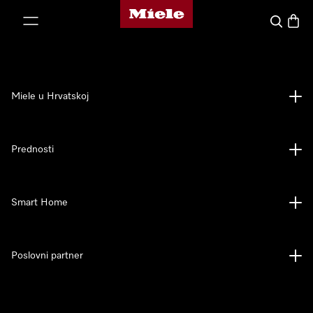
Miele početna stranica
oči na sadržaj
Pretraga
Košari
Miele u Hrvatskoj
Prednosti
Smart Home
Poslovni partner