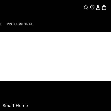
Pretraga
Traženje trgo
Korisnički
Košari
S
PROFESSIONAL
Smart Home