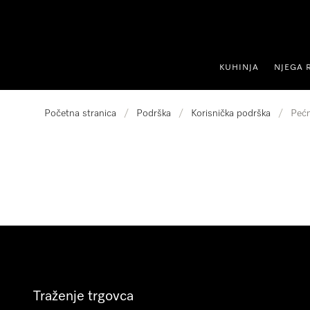
oči na sadržaj
KUHINJA
NJEGA 
Početna stranica
/
Podrška
/
Korisnička podrška
/
Pećn
Traženje trgovca