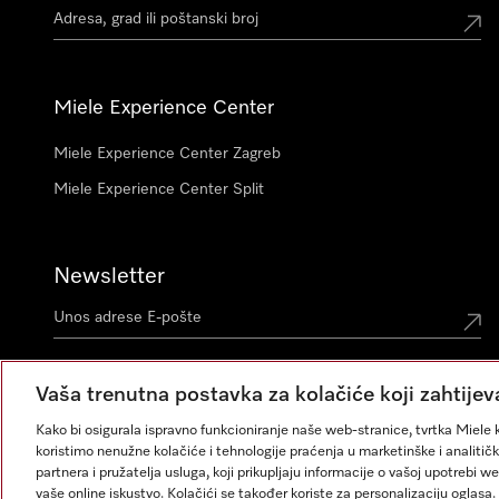
Miele Experience Center
Miele Experience Center Zagreb
Miele Experience Center Split
Newsletter
Vaša trenutna postavka za kolačiće koji zahtijev
Kako bi osigurala ispravno funkcioniranje naše web-stranice, tvrtka Miele k
koristimo nenužne kolačiće i tehnologije praćenja u marketinške i analitičk
partnera i pružatelja usluga, koji prikupljaju informacije o vašoj upotrebi w
vaše online iskustvo. Kolačići se također koriste za personalizaciju ogla