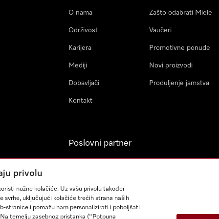
O nama
Zašto odabrati Miele
Održivost
Vaučeri
Karijera
Promotivne ponude
Mediji
Novi proizvodi
Dobavljači
Produljenje jamstva
Kontakt
Poslovni partner
Miele Professional
aju privolu
Arhitekti & Izvođači
oristi nužne kolačiće. Uz vašu privolu također
građevinskih radova
e svrhe, uključujući kolačiće trećih strana naših
eb-stranice i pomažu nam personalizirati i poboljšati
sa. Na temelju zasebnog pristanka ("Potpuna