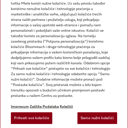
tvrtka Miele koristi nužne kolačiće. Uz vašu privolu također
koristimo nenužne kolačiće i tehnologije praćenja u
marketinške i analitičke svrhe, uključujući kolačiće trećih
strana naših partnera i pružatelja usluga, koji prikupljaju
informacije o vašoj upotrebi web-stranice i pomažu nam
personalizirati i poboljšati vaše online iskustvo. Kolačići se
Miele na Instagramu
Miele na Facebooku
također koriste za personalizaciju oglasa. Na temelju
zasebnog pristanka ("Potpuna personalizacija") koristimo
kolačiće Bloomreach i druge tehnologije praćenja za
prikupljanje informacija o vašem korisničkom ponašanju, koje
dodjeljujemo vašem profilu kako bismo bolje prilagodili sadržaj
koji vam prikazujemo putem različitih kanala. Odabirom opcije
Impresum
"Prihvati sve kolačiće" pristajete na sve kolačiće i tehnologije.
Za samo nužne kolačiće i tehnologije odaberite opciju "Samo
Opći uvjeti
nužni kolačići". Dodatne informacije možete pronaći pod
Zaštita podataka
"Postavke kolačića". Svoj pristanak možete u bilo kojem
trenutku opozvati s budućim učinkom promjenom postavki
Uvjeti Korištenja
pristanka u našem Centru za postavke.
Izjava o pristupačnosti
Zakon o digitalnim uslugama
Impresum
Zaštita Podataka
Kolačići
Obrazac za odustanak
Prihvati sve kolačiće
Samo nužni kolačići
Postavke kolačića