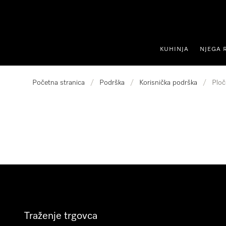
oči na sadržaj
KUHINJA
NJEGA 
Početna stranica
/
Podrška
/
Korisnička podrška
/
Ploč
Traženje trgovca