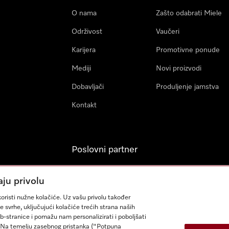
O nama
Zašto odabrati Miele
Održivost
Vaučeri
Karijera
Promotivne ponude
Mediji
Novi proizvodi
Dobavljači
Produljenje jamstva
Kontakt
Poslovni partner
Miele Professional
aju privolu
Arhitekti & Izvođači
oristi nužne kolačiće. Uz vašu privolu također
građevinskih radova
e svrhe, uključujući kolačiće trećih strana naših
eb-stranice i pomažu nam personalizirati i poboljšati
sa. Na temelju zasebnog pristanka ("Potpuna