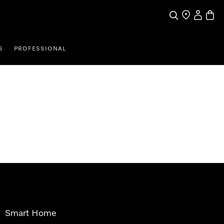
Pretraga
Traženje trgo
Korisnički
Košari
S
PROFESSIONAL
Smart Home