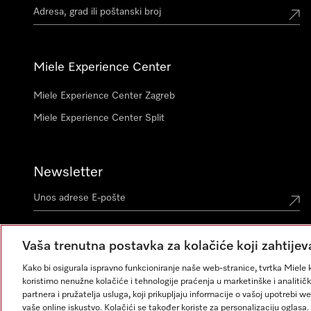
Miele Experience Center
Miele Experience Center Zagreb
Miele Experience Center Split
Newsletter
Vaša trenutna postavka za kolačiće koji zahtijev
Kako bi osigurala ispravno funkcioniranje naše web-stranice, tvrtka Miele k
koristimo nenužne kolačiće i tehnologije praćenja u marketinške i analitičk
partnera i pružatelja usluga, koji prikupljaju informacije o vašoj upotrebi w
vaše online iskustvo. Kolačići se također koriste za personalizaciju ogla