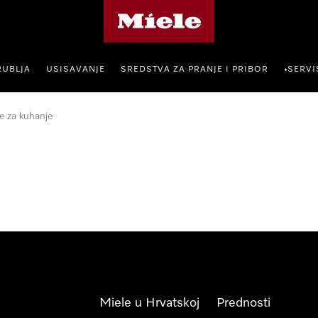
Miele početna stranica
RUBLJA
USISAVANJE
SREDSTVA ZA PRANJE I PRIBOR
SERVI
•
e za kuhanje
Miele u Hrvatskoj
Prednosti