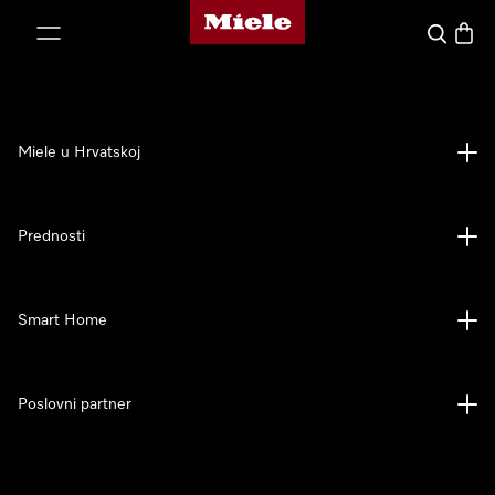
Miele početna stranica
oči na sadržaj
Pretraga
Košari
Miele u Hrvatskoj
Prednosti
Smart Home
Poslovni partner