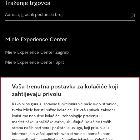
Traženje trgovca
Miele Experience Center
Miele Experience Center Zagreb
Miele Experience Center Split
Newsletter
Vaša trenutna postavka za kolačiće koji
zahtijevaju privolu
Kako bi osigurala ispravno funkcioniranje naše web-stranice,
tvrtka Miele koristi nužne kolačiće. Uz vašu privolu također
koristimo nenužne kolačiće i tehnologije praćenja u
marketinške i analitičke svrhe, uključujući kolačiće trećih
strana naših partnera i pružatelja usluga, koji prikupljaju
informacije o vašoj upotrebi web-stranice i pomažu nam
personalizirati i poboljšati vaše online iskustvo. Kolačići se