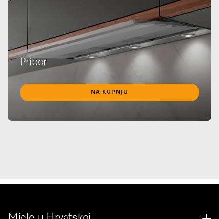
Pribor
NA KUPNJU
Miele u Hrvatskoj