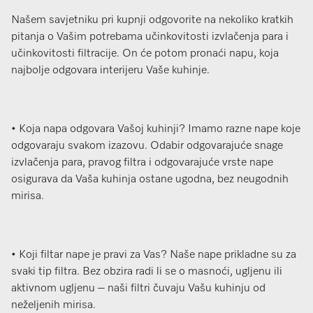
Našem savjetniku pri kupnji odgovorite na nekoliko kratkih
pitanja o Vašim potrebama učinkovitosti izvlačenja para i
učinkovitosti filtracije. On će potom pronaći napu, koja
najbolje odgovara interijeru Vaše kuhinje.
• Koja napa odgovara Vašoj kuhinji? Imamo razne nape koje
odgovaraju svakom izazovu. Odabir odgovarajuće snage
izvlačenja para, pravog filtra i odgovarajuće vrste nape
osigurava da Vaša kuhinja ostane ugodna, bez neugodnih
mirisa.
• Koji filtar nape je pravi za Vas? Naše nape prikladne su za
svaki tip filtra. Bez obzira radi li se o masnoći, ugljenu ili
aktivnom ugljenu – naši filtri čuvaju Vašu kuhinju od
neželjenih mirisa.