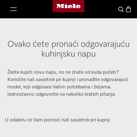
Miele početna stranica
oči na sadržaj
Košari
Pretraga
Ovako ćete pronaći odgovarajuću
kuhinjsku napu
Želite kupiti novu napu, no ne znate od kuda početi?
Koristite naš savjetnik pri kupnji i pronađite odgovarajući
model, koji odgovara Vašim potrebama i željama.
Jednostavno odgovorite na nekoliko kratkih pitanja.
U odabiru će Vam pomoći naš savjetnik pri kupnji