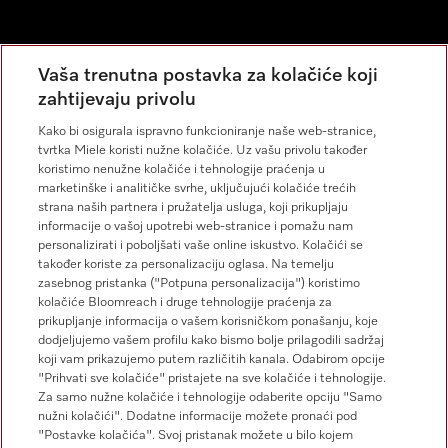
Newsletter
Vaša trenutna postavka za kolačiće koji
zahtijevaju privolu
Kako bi osigurala ispravno funkcioniranje naše web-stranice,
tvrtka Miele koristi nužne kolačiće. Uz vašu privolu također
koristimo nenužne kolačiće i tehnologije praćenja u
marketinške i analitičke svrhe, uključujući kolačiće trećih
strana naših partnera i pružatelja usluga, koji prikupljaju
Miele na Instagramu
Miele na Facebooku
informacije o vašoj upotrebi web-stranice i pomažu nam
personalizirati i poboljšati vaše online iskustvo. Kolačići se
također koriste za personalizaciju oglasa. Na temelju
zasebnog pristanka ("Potpuna personalizacija") koristimo
kolačiće Bloomreach i druge tehnologije praćenja za
prikupljanje informacija o vašem korisničkom ponašanju, koje
dodjeljujemo vašem profilu kako bismo bolje prilagodili sadržaj
koji vam prikazujemo putem različitih kanala. Odabirom opcije
Impresum
"Prihvati sve kolačiće" pristajete na sve kolačiće i tehnologije.
Za samo nužne kolačiće i tehnologije odaberite opciju "Samo
Opći uvjeti
nužni kolačići". Dodatne informacije možete pronaći pod
Zaštita podataka
"Postavke kolačića". Svoj pristanak možete u bilo kojem