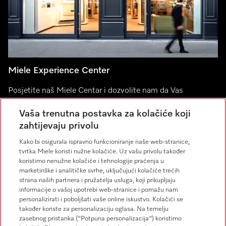
Miele Experience Center
Posjetite naš Miele Centar i dozvolite nam da Vas
inspiriramo.
Vaša trenutna postavka za kolačiće koji
zahtijevaju privolu
Miele Experience Center Split
Kako bi osigurala ispravno funkcioniranje naše web-stranice,
Miele Experience Center Zagreb
tvrtka Miele koristi nužne kolačiće. Uz vašu privolu također
koristimo nenužne kolačiće i tehnologije praćenja u
marketinške i analitičke svrhe, uključujući kolačiće trećih
strana naših partnera i pružatelja usluga, koji prikupljaju
informacije o vašoj upotrebi web-stranice i pomažu nam
Kontakt
personalizirati i poboljšati vaše online iskustvo. Kolačići se
01 668 90 00
također koriste za personalizaciju oglasa. Na temelju
zasebnog pristanka ("Potpuna personalizacija") koristimo