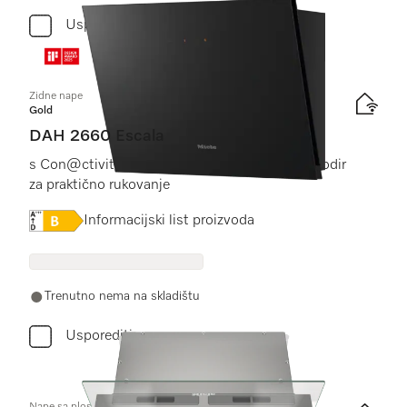
Usporediti
Zidne nape
Gold
DAH 2660 Escala
s Con@ctivity i pametnijim upravljanjem na dodir
za praktično rukovanje
Online Label Flag, Energetska naljepnica
Informacijski list proizvoda
Trenutno nema na skladištu
Usporediti