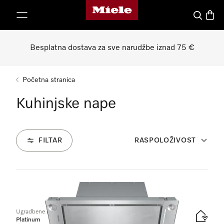
Miele početna stranica
oči na sadržaj
Pretraga
Košari
Besplatna dostava za sve narudžbe iznad 75 €
Početna stranica
Kuhinjske nape
FILTAR
RASPOLOŽIVOST
30
Proizvodi
Ugradbene nape
Platinum