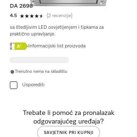
DA 2698
4.5
(2 recenzije)
4.5 od 5
sa štedljivim LED osvjetljenjem i tipkama za
praktično upravljanje.
Online Label Flag, Energetska naljepnica
Informacijski list proizvoda
Trenutno nema na skladištu
Usporediti
Trebate li pomoć za pronalazak
odgovarajućeg uređaja?
SAVJETNIK PRI KUPNJI