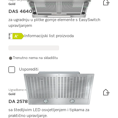
Nape sa plosnatim panelom
Gold
DAS 4640
za ugradnju u plitke gornje elemente s EasySwitch
upravljanjem
Online Label Flag, Energetska naljepnica
Informacijski list proizvoda
Trenutno nema na skladištu
Usporediti
Ugradbene nape
Gold
DA 2578
sa štedljivim LED osvjetljenjem i tipkama za
praktično upravljanje.