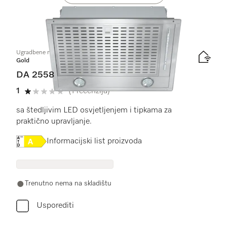
Ugradbene nape
Gold
DA 2558
1
(1 recenzija)
1 od 5
sa štedljivim LED osvjetljenjem i tipkama za
praktično upravljanje.
Online Label Flag, Energetska naljepnica
Informacijski list proizvoda
Trenutno nema na skladištu
Usporediti