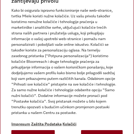
zahtijevaju privolu
Kako bi osigurala ispravno funkcioniranje naše web-stranice,
tvrtka Miele koristi nužne kolačiće. Uz vašu privolu također
koristimo nenužne kolačiće i tehnologije praćenja u
marketinške i analitičke svrhe, uključujući kolačiće trećih
strana naših partnera i pružatelja usluga, koji prikupljaju
informacije o vašoj upotrebi web-stranice i pomažu nam
personalizirati i poboljšati vaše online iskustvo. Kolačići se
Miele na Instagramu
Miele na Facebooku
također koriste za personalizaciju oglasa. Na temelju
zasebnog pristanka ("Potpuna personalizacija") koristimo
kolačiće Bloomreach i druge tehnologije praćenja za
prikupljanje informacija o vašem korisničkom ponašanju, koje
dodjeljujemo vašem profilu kako bismo bolje prilagodili sadržaj
koji vam prikazujemo putem različitih kanala. Odabirom opcije
Impresum
"Prihvati sve kolačiće" pristajete na sve kolačiće i tehnologije.
Za samo nužne kolačiće i tehnologije odaberite opciju "Samo
Opći uvjeti
nužni kolačići". Dodatne informacije možete pronaći pod
Zaštita podataka
"Postavke kolačića". Svoj pristanak možete u bilo kojem
trenutku opozvati s budućim učinkom promjenom postavki
Uvjeti Korištenja
pristanka u našem Centru za postavke.
Izjava o pristupačnosti
Zakon o digitalnim uslugama
Impresum
Zaštita Podataka
Kolačići
Obrazac za odustanak