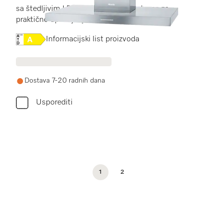
sa štedljivim LED osvjetljenjem i tipkama za
praktično upravljanje.
Online Label Flag, Energetska naljepnica
Informacijski list proizvoda
Dostava 7-20 radnih dana
Usporediti
1
2