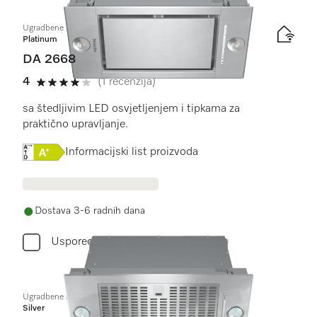
Ugradbene nape
Platinum
DA 2668
4
(1 recenzija)
4 od 5
sa štedljivim LED osvjetljenjem i tipkama za
praktično upravljanje.
Online Label Flag, Energetska naljepnica
Informacijski list proizvoda
Dostava 3-6 radnih dana
Usporediti
Ugradbene nape
Silver