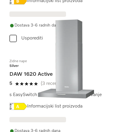
Online Label Flag, Energetska naljepnica
Informacijski list proizvoda
Dostava 3-6 radnih dana
Usporediti
Zidne nape
Silver
DAW 1620 Active
5
(3 recenzije)
5 od 5
s EasySwitch tipkama za praktično rukovanje
Online Label Flag, Energetska naljepnica
Informacijski list proizvoda
Dostava 3-6 radnih dana