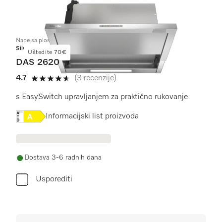
Nape sa plosnatim panelom
Silver
Uštedite 70€
DAS 2620
4.7
(3 recenzije)
4.7 od 5
s EasySwitch upravljanjem za praktično rukovanje
Online Label Flag, Energetska naljepnica
Informacijski list proizvoda
Dostava 3-6 radnih dana
Usporediti