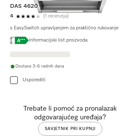
DAS 4620
4
(1 recenzija)
4 od 5
s EasySwitch upravljanjem za praktično rukovanje
Online Label Flag, Energetska naljepnica
Informacijski list proizvoda
Dostava 3-6 radnih dana
Usporediti
Trebate li pomoć za pronalazak
odgovarajućeg uređaja?
SAVJETNIK PRI KUPNJI