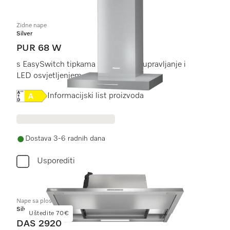
Zidne nape
Silver
PUR 68 W
s EasySwitch tipkama za praktično upravljanje i
LED osvjetljenjem
Online Label Flag, Energetska naljepnica
Informacijski list proizvoda
Dostava 3-6 radnih dana
Usporediti
Nape sa plosnatim panelom
Silver
Uštedite 70€
DAS 2920