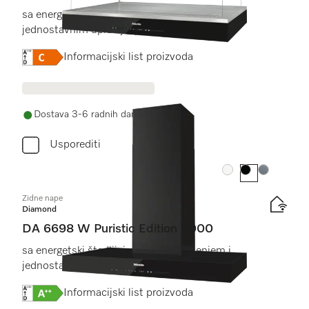
sa energetski štedljivim LED osvjetljenjem i
jednostavnim upravljanjem dodirom.
Online Label Flag, Energetska naljepnica
Informacijski list proizvoda
Dostava 3-6 radnih dana
Usporediti
Boja:
Boja:
Boja:
Zidne nape
Diamond
DA 6698 W Puristic Edition 6000
sa energetski štedljivim LED osvjetljenjem i
jednostavnim upravljanjem dodirom.
Online Label Flag, Energetska naljepnica
Informacijski list proizvoda