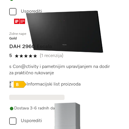
Usporediti
Zidne nape
Gold
DAH 2960 Escala
5
(1 recenzija)
5 od 5
s Con@ctivity i pametnijim upravljanjem na dodir
za praktično rukovanje
Online Label Flag, Energetska naljepnica
Informacijski list proizvoda
Dostava 3-6 radnih dana
Usporediti