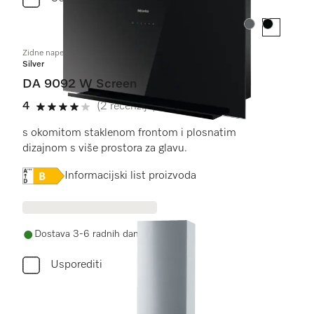
Boja:
Boja:
Zidne nape
Silver
DA 9092 W Screen
4
(2 recenzije)
4 od 5
s okomitom staklenom frontom i plosnatim
dizajnom s više prostora za glavu.
Online Label Flag, Energetska naljepnica
Informacijski list proizvoda
Dostava 3-6 radnih dana
Usporediti