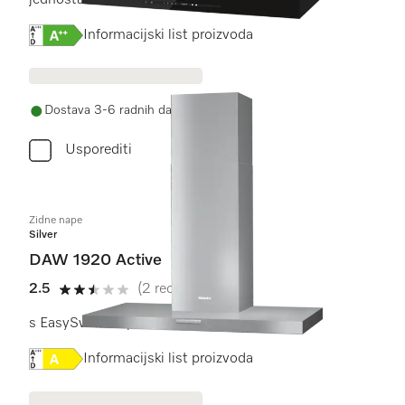
jednostavnim upravljanjem dodirom.
Online Label Flag, Energetska naljepnica
Informacijski list proizvoda
Dostava 3-6 radnih dana
Usporediti
Zidne nape
Silver
DAW 1920 Active
2.5
(2 recenzije)
2.5 od 5
s EasySwitch tipkama za praktično rukovanje
Online Label Flag, Energetska naljepnica
Informacijski list proizvoda