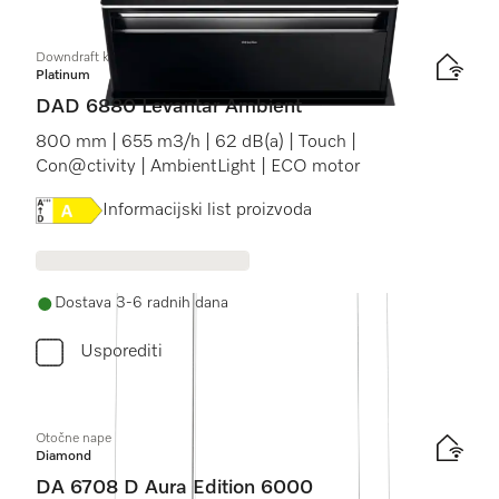
Downdraft kuhinjska napa
Platinum
DAD 6880 Levantar Ambient
800 mm | 655 m3/h | 62 dB(a) | Touch |
Con@ctivity | AmbientLight | ECO motor
Online Label Flag, Energetska naljepnica
Informacijski list proizvoda
Dostava 3-6 radnih dana
Usporediti
Otočne nape
Diamond
DA 6708 D Aura Edition 6000