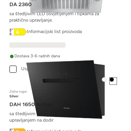
DA 2360
sa štedljivim LED osvjetljenjem i tipkama za
praktično upravljanje.
Online Label Flag, Energetska naljepnica
Informacijski list proizvoda
Dostava 3-6 radnih dana
Usporediti
Boja:
Boja:
Zidne nape
Silver
DAH 1650 Active
sa štedljivim LED osvjetljenjem i elegantnim
upravljanjem na dodir