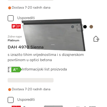
Dostava 7-20 radnih dana
Usporediti
Boja:
Boja:
Boja:
Boja:
Zidne nape
Platinum
DAH 4970 Sienna
s izrazito tihim vrijednostima i s dizajnerskom
površinom u optici betona
Online Label Flag, Energetska naljepnica
Informacijski list proizvoda
Dostava 7-20 radnih dana
Usporediti