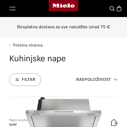
Miele početna stranica
oči na sadržaj
Pretraga
Košari
Besplatna dostava za sve narudžbe iznad 75 €
Početna stranica
Kuhinjske nape
FILTAR
RASPOLOŽIVOST
30
Proizvodi
Nape sa plosnatim panelom
Gold