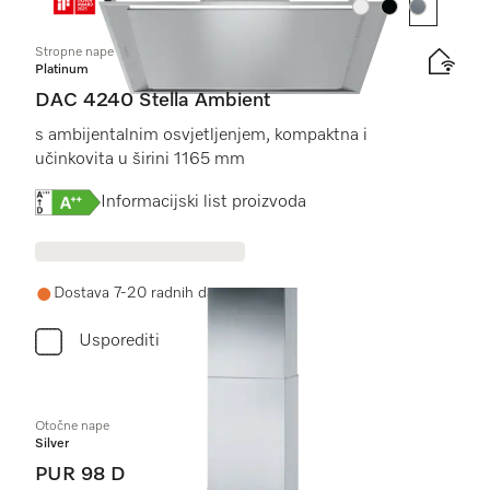
Boja:
Boja:
Boja:
Stropne nape
Platinum
DAC 4240 Stella Ambient
s ambijentalnim osvjetljenjem, kompaktna i
učinkovita u širini 1165 mm
Online Label Flag, Energetska naljepnica
Informacijski list proizvoda
Dostava 7-20 radnih dana
Usporediti
Otočne nape
Silver
PUR 98 D