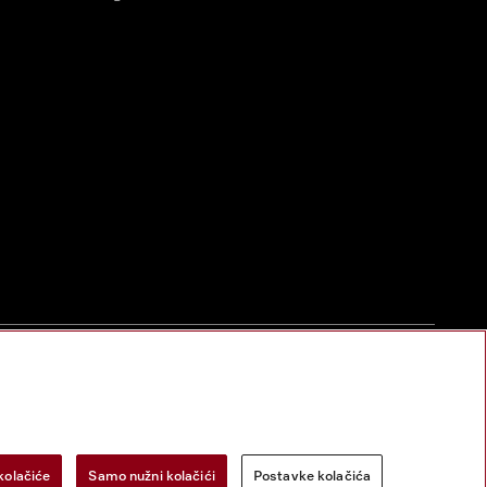
zac za odustanak
Postavke kolačića
Miele na Instagramu
Miele na Face
kolačiće
Samo nužni kolačići
Postavke kolačića