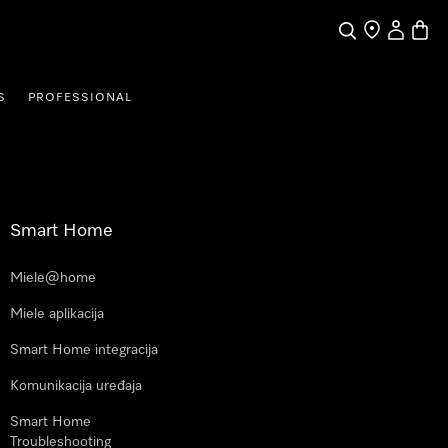
Pretraga
Traženje trgo
Korisnički
Košari
S
PROFESSIONAL
Smart Home
Miele@home
Miele aplikacija
Smart Home integracija
Komunikacija uređaja
Smart Home
Troubleshooting