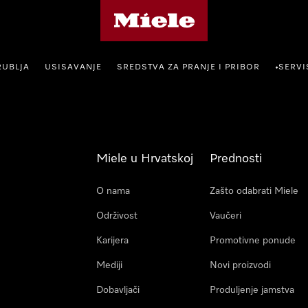
Miele početna stranica
RUBLJA
USISAVANJE
SREDSTVA ZA PRANJE I PRIBOR
SERVI
•
Miele u Hrvatskoj
Prednosti
O nama
Zašto odabrati Miele
Održivost
Vaučeri
Karijera
Promotivne ponude
Mediji
Novi proizvodi
Dobavljači
Produljenje jamstva