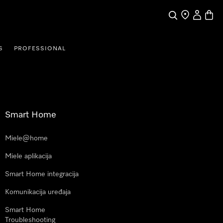
Pretraga
Traženje trgo
Korisnički
Košari
S
PROFESSIONAL
Smart Home
Miele@home
Miele aplikacija
Smart Home integracija
Komunikacija uređaja
Smart Home
Troubleshooting