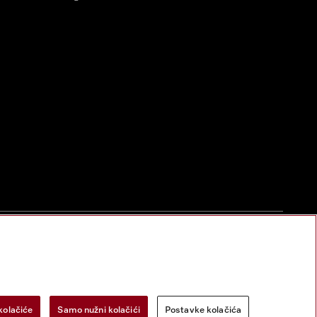
zac za odustanak
Postavke kolačića
Miele na Instagramu
Miele na Face
kolačiće
Samo nužni kolačići
Postavke kolačića