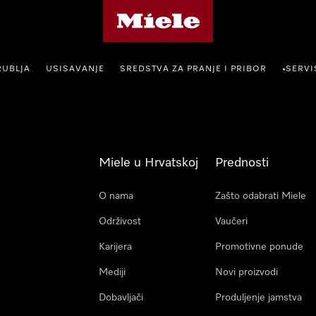
Miele početna stranica
RUBLJA
USISAVANJE
SREDSTVA ZA PRANJE I PRIBOR
SERVI
•
Miele u Hrvatskoj
Prednosti
O nama
Zašto odabrati Miele
Održivost
Vaučeri
Karijera
Promotivne ponude
Mediji
Novi proizvodi
Dobavljači
Produljenje jamstva