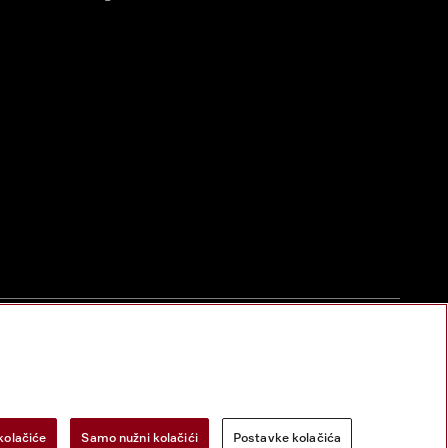
zac za odustanak
Postavke kolačića
Miele na Instagramu
Miele na Face
kolačiće
Samo nužni kolačići
Postavke kolačića