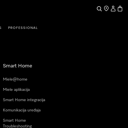
Pretraga
Traženje trgo
Korisnički
Košari
S
PROFESSIONAL
Smart Home
Miele@home
Miele aplikacija
Smart Home integracija
Komunikacija uređaja
Smart Home
Troubleshooting