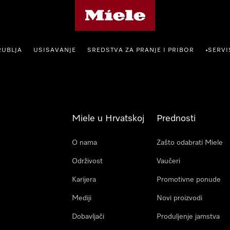
Miele početna stranica
RUBLJA
USISAVANJE
SREDSTVA ZA PRANJE I PRIBOR
SERVI
•
Miele u Hrvatskoj
Prednosti
O nama
Zašto odabrati Miele
Održivost
Vaučeri
Karijera
Promotivne ponude
Mediji
Novi proizvodi
Dobavljači
Produljenje jamstva